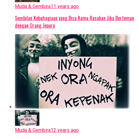
Muda & Gembira
11 years ago
Sembilan Kebahagiaan yang Bisa Kamu Rasakan Jika Berteman
dengan Orang Jepara
Muda & Gembira
12 years ago