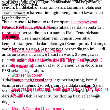
skor pertandingan dengan memasukan bola ke gawang
next time I comment.
sendiri. Ini dilakukan agar tim kalah. Lazimnya, olahraga
gajah dilakukan karena tim ingin menghindari lawan kuat di
laga berikutnya.
This site uses Akismet to reduce spam.
Learn how your
comment data is processed.
Komdis PSSI juga pernah menjatuhkan sanksi kepada 154
perangkat pertandingan turnamen Piala Kemerdekaan
Trending
2015 yang diselenggarakan Tim Transisi bentukan
kementerian pemuda dan olahraga (Kemenpora). Ini angka
yang fantastis. Dari 154 perangkat pertandingan ini, 59 di
Muda & Gembira
12 years ago
antaranya adalah wasit, 61 asisten wasit, 30 pengawas
pertandingan dan 4 inspektur wasit. Mereka dilarang
Kalau Kamu Masih Mendewakan IPK Tinggi, Renungkanlah 15
memimpin pertandingan atau turnamen yang diotorisasi
Pertanyaan Ini
PSSI selama tiga tahun.
Tidak hanya mengawasi saat laga berlangsung, komisi
Lowongan
11 years ago
disiplin juga memantau sebelum laga dilaksanakan. Salah
Lowongan Dosen Akademi Teknik Elektro Medik (ATEM), Deadline
satu pekerjaannya adalah memastikan setiap atlet terbebas
24 Juni
dari doping. Oleh karena itu, tes doping bagi atlet wajib
digelar.
Muda & Gembira
11 years ago