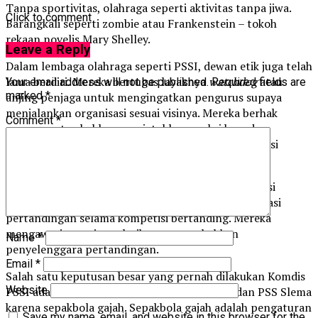
Tanpa sportivitas, olahraga seperti aktivitas tanpa jiwa.
Click to comment
Barangkali seperti zombie atau Frankenstein – tokoh
rekaan novelis Mary Shelley.
Leave a Reply
Dalam lembaga olahraga seperti PSSI, dewan etik juga telah
lama berdiri. Mereka bertugas layaknya
watchdog
atau
Your email address will not be published.
Required fields are
marked
*
anjing penjaga untuk mengingatkan pengurus supaya
menjalankan organisasi sesuai visinya. Mereka berhak
Comment
*
menegur atau bahkan menjatuhkan sanksi kepada
pengurus. Tugas mereka hampir sama dengan Komisi
Yudisial yang bertugas mengawasi kinerja hakim.
Saat menggelar kompetisi, PSSI juga memiliki komisi
disiplin (komdis) yang salah satu tugasnya mengawasi
pertandingan selama kompetisi bertanding. Mereka
mengawasi pemain, pelatih, suporter, bahkan
Name
*
penyelenggara pertandingan.
Email
*
Salah satu keputusan besar yang pernah dilakukan Komdis
Website
PSSI adalah memberikan sanksi kepada PSIS dan PSS Slema
karena sepakbola gajah. Sepakbola gajah adalah pengaturan
Save my name, email, and website in this browser for the