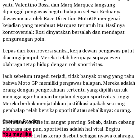
yaitu Valentino Rossi dan Marq Marquez langsung
dipanggil pengawas begitu balapan selesai. Keduanya
diwawancara oleh Race Direction MotoGP mengenai
kejadian yang membuat Marquez terjatuh itu. Hasilnya
kontroversial: Rosi dinyatakan bersalah dan mendapat
pengurangan poin.
Lepas dari kontroversi sanksi, kerja dewan pengawas patut
diacungi jempol. Mereka telah berupaya supaya event
olahraga tetap hidup dengan roh sportivitas.
Jauh sebelum tragedi terjadi, tidak banyak orang yang tahu
bahwa Moto GP memiliki pengawas balapan. Mereka adalah
orang dengan pengetahuan tertentu yang dipilih untuk
menjaga agar balapan berjalan dengan sportivitas tinggi.
Mereka berhak menjatuhkan justifikasi apakah seorang
pembalap telah bersikap sporitif atau sebaliknya: curang.
Eberadaan komite ini sangat penting. Sebab, dalam cabang
Continue Reading
olahraga apa pun, sportivitas adalah hal vital. Begitu
You may like
vitalnya, sportivitas kerap disebut sebagai nyawa olahraga.