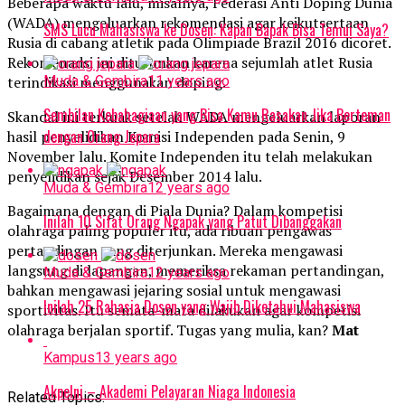
Beberapa waktu lalu, misalnya, Federasi Anti Doping Dunia
(WADA) mengeluarkan rekomendasi agar keikutsertaan
SMS Lucu Mahasiswa ke Dosen: Kapan Bapak Bisa Temui Saya?
Rusia di cabang atletik pada Olimpiade Brazil 2016 dicoret.
Rekomenadsi ini diturunkan karena sejumlah atlet Rusia
Muda & Gembira
11 years ago
terindikasi menggunakan doping.
Sembilan Kebahagiaan yang Bisa Kamu Rasakan Jika Berteman
Skandal ini terkuak setelah WADA mengeluarkan laporan
dengan Orang Jepara
hasil penyelidikan Komisi Independen pada Senin, 9
November lalu. Komite Independen itu telah melakukan
penyelidikan sejak Desember 2014 lalu.
Muda & Gembira
12 years ago
Bagaimana dengan di Piala Dunia? Dalam kompetisi
Inilah 10 Sifat Orang Ngapak yang Patut Dibanggakan
olahraga paling populer itu, ada ribuan pengawas
pertandingan yang diterjunkan. Mereka mengawasi
langsung di lapangan, memeriksa rekaman pertandingan,
Muda & Gembira
12 years ago
bahkan mengawasi jejaring sosial untuk mengawasi
Inilah 25 Rahasia Dosen yang Wajib Diketahui Mahasiswa
sportivitas. Itu semata-mata dilakukan agar kompetisi
olahraga berjalan sportif. Tugas yang mulia, kan?
Mat
Kampus
13 years ago
Akpelni – Akademi Pelayaran Niaga Indonesia
Related Topics: