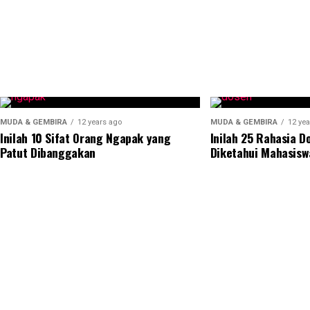
MUDA & GEMBIRA
12 years ago
MUDA & GEMBIRA
12 yea
Inilah 10 Sifat Orang Ngapak yang
Inilah 25 Rahasia D
Patut Dibanggakan
Diketahui Mahasisw