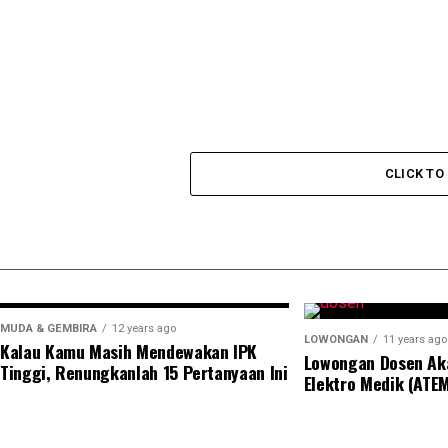
CLICK T
MUDA & GEMBIRA
12 years ago
LOWONGAN
11 years ago
Kalau Kamu Masih Mendewakan IPK
Lowongan Dosen Ak
Tinggi, Renungkanlah 15 Pertanyaan Ini
Elektro Medik (ATEM