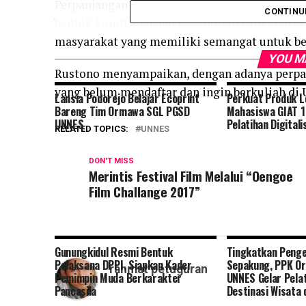
Perpanjangan waktu yang semula pendaftaran d
CONTINU
bentuk komitmen dan kepedulian Universitas
masyarakat yang memiliki semangat untuk be
YOU M
Rustono menyampaikan, dengan adanya perpan
yang belum mendaftar dan ingin berkuliah di
Lansia Podorejo Belajar Ecoprint
Perkuat Produk L
Bareng Tim Ormawa SGL PGSD
Mahasiswa GIAT 
UNNES
Pelatihan Digital
RELATED TOPICS:
UNNES
DON'T MISS
Merintis Festival Film Melalui “Oengoe
Film Challange 2017”
Gunungkidul Resmi Bentuk
Tingkatkan Penge
Pelaksana DPPI, Siapkan Kader
Sepakung, PPK O
rahmat petuguran
Pemimpin Muda Berkarakter
UNNES Gelar Pela
Pancasila
Destinasi Wisata 