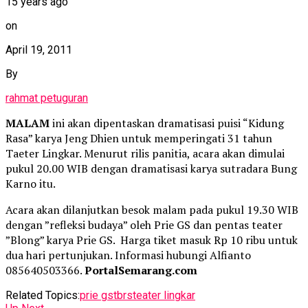
15 years ago
on
April 19, 2011
By
rahmat petuguran
MALAM
ini akan dipentaskan dramatisasi puisi “Kidung
Rasa” karya Jeng Dhien untuk memperingati 31 tahun
Taeter Lingkar. Menurut rilis panitia, acara akan dimulai
pukul 20.00 WIB dengan dramatisasi karya sutradara Bung
Karno itu.
Acara akan dilanjutkan besok malam pada pukul 19.30 WIB
dengan ”refleksi budaya” oleh Prie GS dan pentas teater
”Blong” karya Prie GS. Harga tiket masuk Rp 10 ribu untuk
dua hari pertunjukan. Informasi hubungi Alfianto
085640503366.
PortalSemarang.com
Related Topics:
prie gs
tbrs
teater lingkar