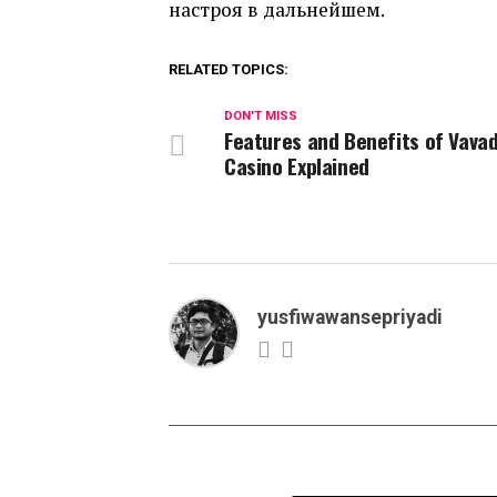
настроя в дальнейшем.
RELATED TOPICS:
DON'T MISS
Features and Benefits of Vava
Casino Explained
yusfiwawansepriyadi