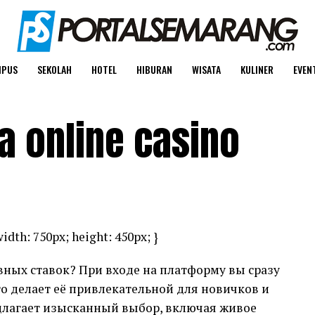
MPUS
SEKOLAH
HOTEL
HIBURAN
WISATA
KULINER
EVEN
a online casino
idth: 750px; height: 450px; }
ных ставок? При входе на платформу вы сразу
о делает её привлекательной для новичков и
длагает изысканный выбор, включая живое