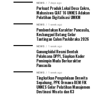
NEWS
7 days ago
Perkuat Produk Lokal Desa Cokro,
Mahasiswa GIAT 16 UNNES Adakan
Pelatihan Digitalisasi UMKM
NEWS
1 week ago
Pembentukan Karakter Pancasila,
Kesbangpol Batang Gelar
Tantingan Calon Paskibraka 2026
NEWS
1 week ago
Gunungkidul Resmi Bentuk
Pelaksana DPPI, Siapkan Kader
Pemimpin Muda Berkarakter
Pancasila
NEWS
1 week ago
Tingkatkan Pengelolaan Deswita
Sepakung, PPK Ormawa BEM FIK
UNNES Gelar Pelatihan Manajemen
Destinasi Wisata dan K3