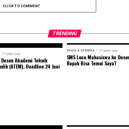
CLICK TO COMMENT
TRENDING
MUDA & GEMBIRA
11 years ago
11 years ago
SMS Lucu Mahasiswa ke Dose
 Dosen Akademi Teknik
Bapak Bisa Temui Saya?
edik (ATEM), Deadline 24 Juni