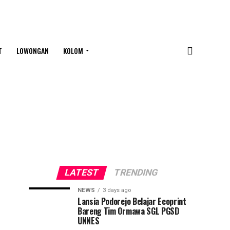
T
LOWONGAN
KOLOM
LATEST
TRENDING
NEWS
3 days ago
Lansia Podorejo Belajar Ecoprint
Bareng Tim Ormawa SGL PGSD
UNNES