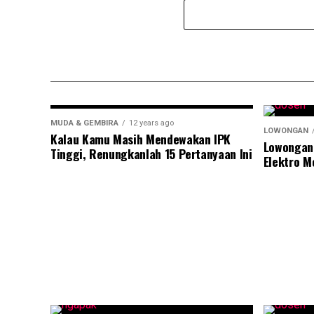
MUDA & GEMBIRA
12 years ago
LOWONGAN
Kalau Kamu Masih Mendewakan IPK
Lowongan
Tinggi, Renungkanlah 15 Pertanyaan Ini
Elektro M