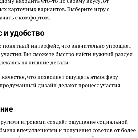
дому находить что-то по своему вкусу, от
ых карточных вариантов. Выберите игру с
ачать с комфортом.
 и удобство
 понятный интерфейс, что значительно упрощает
 участия. Вы сможете быстро найти нужный раздел
влекаясь на лишние детали.
 качестве, что позволяет ощущать атмосферу
и продуманный дизайн делают процесс участия
ение
другими игроками создаёт ощущение социальной
обмена впечатлениями и получения советов от более