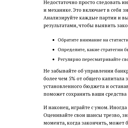
Недостаточно просто следовать ин
и механике. Это включает в себя 
Анализируйте каждые партии и в
результатами, чтобы выявить зак
Обратите внимание на статисти
Определите, какие стратегии 
Регулярно пересматривайте сво
Не забывайте об управлении банкр
более чем 5% от общего капитала 
установленного бюджета и останав
поможет сохранить ваши средства 
И наконец, играйте с умом. Иногда
Оценивайте свои шансы трезво, зна
момента, когда закончить, может