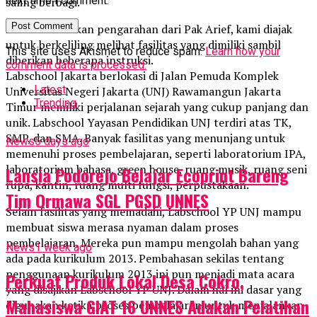
next time I comment.
saling berbagi.
Setelah diberikan pengarahan dari Pak Arief, kami diajak
untuk berkeliling melihat fasilitas yang dimiliki sambil
This site uses Akismet to reduce spam.
Learn how your
diberikan beberapa instruksi.
comment data is processed.
Labschool Jakarta berlokasi di Jalan Pemuda Komplek
Latest
Universitas Negeri Jakarta (UNJ) Rawamangun Jakarta
Trending
Timur memiliki perjalanan sejarah yang cukup panjang dan
unik. Labschool Yayasan Pendidikan UNJ terdiri atas TK,
SMP, dan SMA. Banyak fasilitas yang menunjang untuk
News
5 days ago
memenuhi proses pembelajaran, seperti laboratorium IPA,
laboratorium bahasa, green house, ruang musik, ruang seni
Lansia Podorejo Belajar Ecoprint Bareng
rupa, kantin, ruang multi fungsi, perpustakaan.
Tim Ormawa SGL PGSD UNNES
Selain fasilitas yang memadahi, Labschool YP UNJ mampu
membuat siswa merasa nyaman dalam proses
pembelajaran. Mereka pun mampu mengolah bahan yang
News
1 week ago
ada pada kurikulum 2013. Pembahasan sekilas tentang
penggunaan kurikulum 2013 ini pun menjadi mata acara
Perkuat Produk Lokal Desa Cokro,
yang disajikan Labschool YP UNJ. Dalam hal ini dasar yang
Mahasiswa GIAT 16 UNNES Adakan Pelatihan
digunakan ketika proses pembelajaran untuk menjalankan