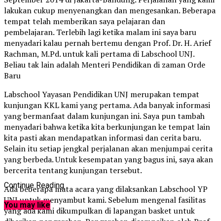
lakukan cukup menyenangkan dan mengesankan. Beberapa
tempat telah memberikan saya pelajaran dan
pembelajaran. Terlebih lagi ketika malam ini saya baru
menyadari kalau pernah bertemu dengan Prof. Dr. H. Arief
Rachman, M.Pd. untuk kali pertama di La
bschool UNJ.
Beliau tak lain adalah Menteri Pendidikan di zaman Orde
Baru
Labschool Yayasan Pendidikan UNJ merupakan tempat
kunjungan KKL kami yang pertama. Ada banyak informasi
yang bermanfaat dalam kunjungan ini. Saya pun tambah
menyadari bahwa ketika kita berkunjungan ke tempat lain
kita pasti akan mendapatkan informasi dan cerita baru.
Selain itu setiap jengkal perjalanan akan menjumpai cerita
yang berbeda. Untuk kesempatan yang bagus ini, saya akan
bercerita tentang kunjungan tersebut.
Continue Reading
Ada beberapa mata acara yang dilaksankan Labschool YP
UNJ untuk menyambut kami. Sebelum mengenal fasilitas
You may like
yang ada kami dikumpulkan di lapangan basket untuk