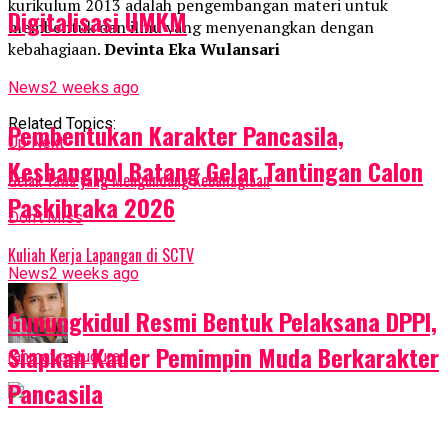
kurikulum 2013 adalah pengembangan materi untuk
Digitalisasi UMKM
membentuk dan ilmu yang menyenangkan dengan
kebahagiaan.
Devinta Eka Wulansari
News
2 weeks ago
Related Topics:
Pembentukan Karakter Pancasila,
Up Next
Kesbangpol Batang Gelar Tantingan Calon
Gelak Tawa yang Mengundang Kebahagiaan
Paskibraka 2026
Don't Miss
Kuliah Kerja Lapangan di SCTV
News
2 weeks ago
Gunungkidul Resmi Bentuk Pelaksana DPPI,
Siapkan Kader Pemimpin Muda Berkarakter
rahmat petuguran
Pancasila