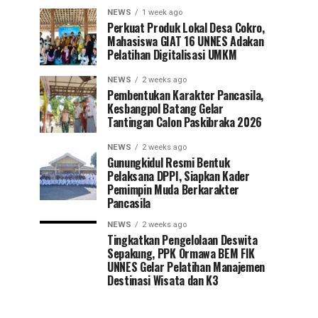
NEWS
1 week ago
Perkuat Produk Lokal Desa Cokro,
Mahasiswa GIAT 16 UNNES Adakan
Pelatihan Digitalisasi UMKM
NEWS
2 weeks ago
Pembentukan Karakter Pancasila,
Kesbangpol Batang Gelar
Tantingan Calon Paskibraka 2026
NEWS
2 weeks ago
Gunungkidul Resmi Bentuk
Pelaksana DPPI, Siapkan Kader
Pemimpin Muda Berkarakter
Pancasila
NEWS
2 weeks ago
Tingkatkan Pengelolaan Deswita
Sepakung, PPK Ormawa BEM FIK
UNNES Gelar Pelatihan Manajemen
Destinasi Wisata dan K3