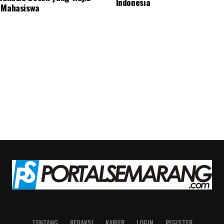
Indonesia
 Mahasiswa
TENTANG
REDAKSI
KARIER
LOGIN
REGISTER