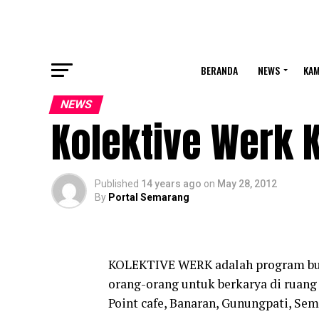
BERANDA
NEWS
KA
NEWS
Kolektive Werk
Published
14 years ago
on
May 28, 2012
By
Portal Semarang
KOLEKTIVE WERK adalah program bu
orang-orang untuk berkarya di ruang 
Point cafe, Banaran, Gunungpati, Sem