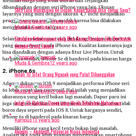
memiliki harga yang lebih murah dan terjangkau
dibandingkan dengan seri iPhone yang lain. Ukuran
SMS Lucu Mahasiswa ke Dosen: Kapan Bapak Bisa Temui Saya?
layarnya yang mini dengan ukuran 4,7 inchi menjadikan
penggunaannya semakin mudah karena bisa dilakukan
menggunakan satu tangan.
Muda & Gembira
11 years ago
Sembilan Kebahagiaan yang Bisa Kamu Rasakan Jika Berteman
Selain itu prosessornya telah didukung dengan chipset A9
yang sama seperti pada iPhone 6s. Kualitas kameranya juga
dengan Orang Jepara
bisa diandalkan dengan adanya fitur Live Photos. Untuk
harganya sendiri, iPhone Se di banderol pada kisaran harga
Muda & Gembira
12 years ago
2. iPhone 6s
Inilah 10 Sifat Orang Ngapak yang Patut Dibanggakan
Adanya dukungan IOS 9 menjadikan performa iPhone seri
6s lebih cepat dan responsif. Hal inilah yang menjadikan
Muda & Gembira
12 years ago
ukurannya yang kecil bukan lagi masalah. Dapur pacu ini
Inilah 25 Rahasia Dosen yang Wajib Diketahui Mahasiswa
juga yang menjadikan seri iPhone 6s lebih ringan dan tidak
boros daya seperti pada IOS 8. Untuk harganya sendiri,
iPhone 6s di banderol pada kisaran harga
Kampus
13 years ago
Memiliki iPhone yang kecil tentu bukan lagi masalah.
Akpelni – Akademi Pelayaran Niaga Indonesia
Apalagi jika Anda lebih nyaman menggunakan smartphone