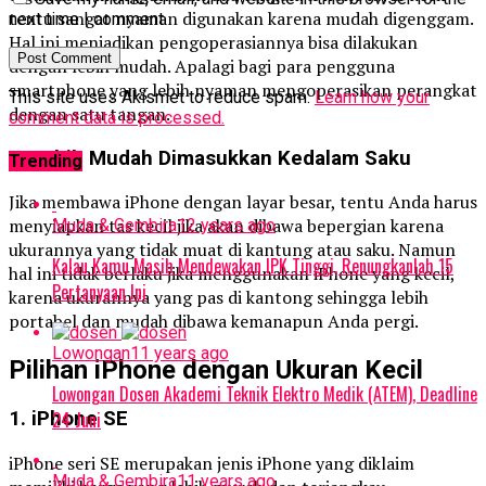
tentu sangat nyaman digunakan karena mudah digenggam.
next time I comment.
Hal ini menjadikan pengoperasiannya bisa dilakukan
dengan lebih mudah. Apalagi bagi para pengguna
smartphone yang lebih nyaman mengoperasikan perangkat
This site uses Akismet to reduce spam.
Learn how your
dengan satu tangan.
comment data is processed.
4. Lebih Mudah Dimasukkan Kedalam Saku
Trending
Jika membawa iPhone dengan layar besar, tentu Anda harus
menyiapkan tas kecil jika akan dibawa bepergian karena
Muda & Gembira
12 years ago
ukurannya yang tidak muat di kantung atau saku. Namun
Kalau Kamu Masih Mendewakan IPK Tinggi, Renungkanlah 15
hal ini tidak berlaku jika menggunakan iPhone yang kecil,
Pertanyaan Ini
karena ukurannya yang pas di kantong sehingga lebih
portabel dan mudah dibawa kemanapun Anda pergi.
Lowongan
11 years ago
Pilihan iPhone dengan Ukuran Kecil
Lowongan Dosen Akademi Teknik Elektro Medik (ATEM), Deadline
1. iPhone SE
24 Juni
iPhone seri SE merupakan jenis iPhone yang diklaim
Muda & Gembira
11 years ago