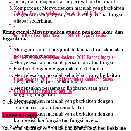
pernyataan majemuk atau pernyataan berkuantor.
Kompetensi: Menyelesaikan masalah yang berkaitan
Tak Jadi Penentu Kelulusan, Rerata Nilai UN Naik
dengan aturan pangkat, akar dan logaritma, fungsi
aljabar sederhana.
Kompetensi: Menggunakan aturan pangkat, akar, dan
Inilah Kisi-kisi Ujian Nasional 2015 Pelajaran Fisika
logaritma.
Menggunakan rumus jumlah dan hasil kali akar-akar
persamaan kuadrat.
Inilah Kisi-kisi Soal Ujian Nasional 2015 Bahasa Inggris
Menyelesaikan masalah persamaan atau fungsi
kuadrat dengan menggunakan diskriminan.
Menyelesaikan masalah sehari-hari yang berkaitan
Ujian Nasional 2015 Tidak Menentukan Kelulusan Siswa
dengan sistem persamaan linear.
Menentukan persamaan lingkaran atau garis
Cerita Tentang Para Penjaga LJK
singgung lingkaran.
Menyelesaikan masalah yang berkaitan dengan
Click to comment
teorema sisa atau teorema faktor.
Menyelesaikan masalah yang berkaitan dengan
Leave a Reply
komposisi dua fungsi atau fungsi invers.
Menyelesaikan masalah program linear.
Your email address will not be published.
Required fields are