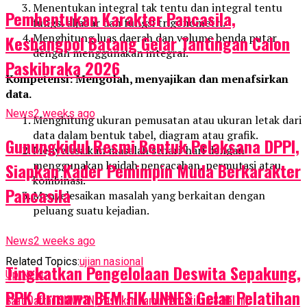
Menentukan integral tak tentu dan integral tentu
Pembentukan Karakter Pancasila,
fungsi aljabar dan fungsi trigonometri.
Menghitung luas daerah dan volume benda putar
Kesbangpol Batang Gelar Tantingan Calon
dengan menggunakan integral.
Paskibraka 2026
Kompetensi: Mengolah, menyajikan dan menafsirkan
data.
News
2 weeks ago
Menghitung ukuran pemusatan atau ukuran letak dari
data dalam bentuk tabel, diagram atau grafik.
Gunungkidul Resmi Bentuk Pelaksana DPPI,
Menyelesaikan masalah sehari-hari dengan
menggunakan kaidah pencacahan, permutasi atau
Siapkan Kader Pemimpin Muda Berkarakter
kombinasi.
Pancasila
Menyelesaikan masalah yang berkaitan dengan
peluang suatu kejadian.
News
2 weeks ago
Related Topics:
ujian nasional
Tingkatkan Pengelolaan Deswita Sepakung,
Up Next
PPK Ormawa BEM FIK UNNES Gelar Pelatihan
Saat Daftar SNMPTN, Pastikan Kamu Perhatikan 8 Hal Ini