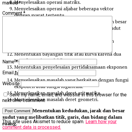
Menyelesaikan operasi matriks.
marked
*
Menyelesaikan operasi aljabar beberapa vektor
Comment
*
dengan syarat tertentu.
Menyelesaikan masalah yang berkaitan dengan besar
sudut atau nilai perbandingan trigonometri sudut
antara dua vektor.
Menyelesaikan masalah yang berkaitan dengan
panjang proyeksi atau vektor proyeksi.
Menentukan bayangan titik atau kurva karena dua
transformasi atau lebih.
Name
*
Menentukan penyelesaian pertidaksamaan eksponen
Email
*
atau logaritma.
Menyelesaikan masalah yang berkaitan dengan fungsi
Website
eksponen atau fungsi logaritma.
Menyelesaikan masalah deret aritmatika.
Save my name, email, and website in this browser for the
Menyelesaikan masalah deret geometri.
next time I comment.
Kompetensi: Menentukan kedudukan, jarak dan besar
sudut yang melibatkan titik, garis, dan bidang dalam
This site uses Akismet to reduce spam.
Learn how your
ruang.
comment data is processed.