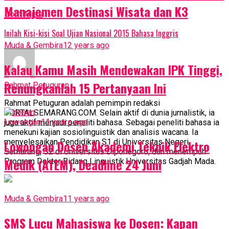
Manajemen Destinasi Wisata dan K3
Don't Miss
Inilah Kisi-kisi Soal Ujian Nasional 2015 Bahasa Inggris
Muda & Gembira
12 years ago
Kalau Kamu Masih Mendewakan IPK Tinggi,
Renungkanlah 15 Pertanyaan Ini
Rahmat Petuguran
Rahmat Petuguran adalah pemimpin redaksi
PORTALSEMARANG.COM. Selain aktif di dunia jurnalistik, ia
Lowongan
11 years ago
juga aktif menjadi peneliti bahasa. Sebagai peneliti bahasa ia
menekuni kajian sosiolinguistik dan analisis wacana. Ia
menyelesaikan Pendidikan S1 di Universitas Negeri
Lowongan Dosen Akademi Teknik Elektro
Semarang, S2 di Universitas Diponegoro, dan menempuh
Medik (ATEM), Deadline 24 Juni
Program Doktor Bidang Linguistik Universitas Gadjah Mada.
Muda & Gembira
11 years ago
SMS Lucu Mahasiswa ke Dosen: Kapan