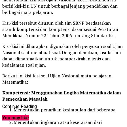
berisi kisi-kisi UN untuk berbagai jenjang pendidikan dan
berbagai mata pelajaran.
Kisi-kisi tersebut disusun oleh tim SBNP berdasarkan
standr komptensi dan komptensi dasar sesuai Peraturan
Mendiknas Nomor 22 Tahun 2006 tentang Standar Isi.
Kisi-kisi ini diharapkan digunakan oleh penyusun soal Ujian
Nasional saat membuat soal. Dengan demikian, kisi-kisi ini
dapat dimanfaatkan untuk memperkirakan jenis dan
kedalaman soal ujian.
Berikut ini kisi-kisi soal Ujian Nasional mata pelajaran
Matematika:
Kompetensi: Menggunakan Logika Matematika dalam
Pemecahan Masalah
Continue Reading
Menentukan penarikan kesimpulan dari beberapa
premis.
You may like
Menentukan ingkaran atau kesetaraan dari