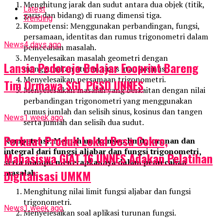
Menghitung jarak dan sudut antara dua objek (titik,
Latest
garis dan bidang) di ruang dimensi tiga.
Trending
Kompetensi: Menggunakan perbandingan, fungsi,
persamaan, identitas dan rumus trigonometri dalam
News
4 days ago
pemecahan masalah.
Menyelesaikan masalah geometri dengan
Lansia Podorejo Belajar Ecoprint Bareng
menggunakan aturan sinus atau kosinus.
Menyelesaikan persamaan trigonometri.
Tim Ormawa SGL PGSD UNNES
Menyelesaikan masalah yang berkaitan dengan nilai
perbandingan trigonometri yang menggunakan
rumus jumlah dan selisih sinus, kosinus dan tangen
News
1 week ago
serta jumlah dan selisih dua sudut.
Perkuat Produk Lokal Desa Cokro,
Kompetensi: Memahami konsep limit, turunan dan
integral dari fungsi aljabar dan fungsi trigonometri,
Mahasiswa GIAT 16 UNNES Adakan Pelatihan
serta mampu menerapkannya dalam pemecahan
Digitalisasi UMKM
masalah
Menghitung nilai limit fungsi aljabar dan fungsi
trigonometri.
News
1 week ago
Menyelesaikan soal aplikasi turunan fungsi.