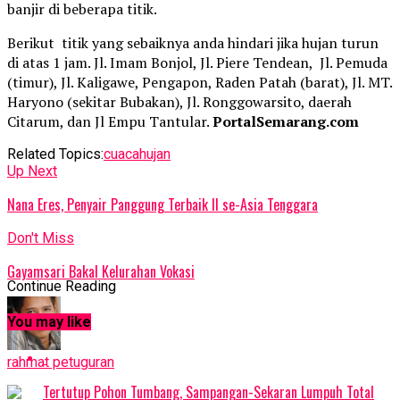
banjir di beberapa titik.
Berikut titik yang sebaiknya anda hindari jika hujan turun
di atas 1 jam. Jl. Imam Bonjol, Jl. Piere Tendean, Jl. Pemuda
(timur), Jl. Kaligawe, Pengapon, Raden Patah (barat), Jl. MT.
Haryono (sekitar Bubakan), Jl. Ronggowarsito, daerah
Citarum, dan Jl Empu Tantular.
PortalSemarang.com
Related Topics:
cuaca
hujan
Up Next
Nana Eres, Penyair Panggung Terbaik II se-Asia Tenggara
Don't Miss
Gayamsari Bakal Kelurahan Vokasi
Continue Reading
You may like
rahmat petuguran
Tertutup Pohon Tumbang, Sampangan-Sekaran Lumpuh Total