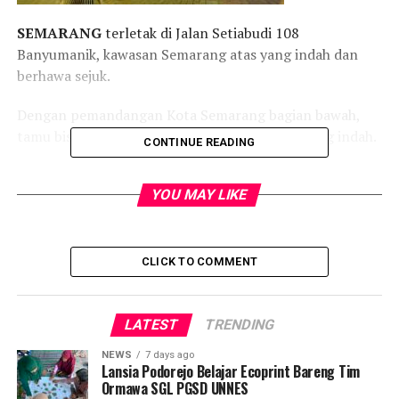
SEMARANG
terletak di Jalan Setiabudi 108
Banyumanik, kawasan Semarang atas yang indah dan
berhawa sejuk.
Dengan pemandangan Kota Semarang bagian bawah,
tamu bisa menikmati view Semarang malam yang indah.
CONTINUE READING
Lokasi Hotel Serrata sangat strategis, di Jalan Setiabudi
YOU MAY LIKE
108 Semarang, dekat dengan jalan tol. Dapat dicapai
hanya lima belas menit dari Bandara A Yani, Stasiun
Tawang dan Poncol dan pusat bisnis Kota Semarang.
CLICK TO COMMENT
_________________________________________
LATEST
TRENDING
HOTEL SERRATA SEMARANG
NEWS
7 days ago
Lansia Podorejo Belajar Ecoprint Bareng Tim
Jl Setiabudi 108 Semarang-Indonesia
Ormawa SGL PGSD UNNES
Phone: (024) 7470270 – 7470271 – 7466305