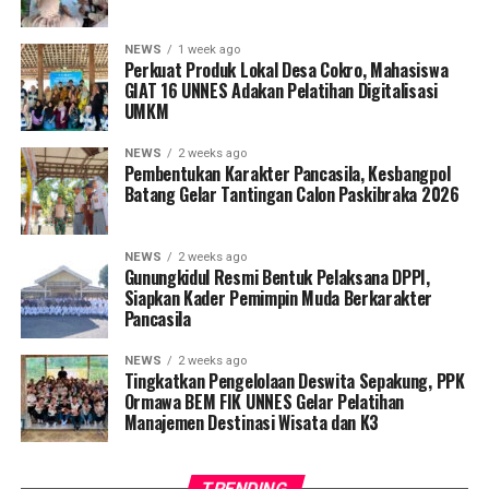
www.pondokserratasemarang.com
NEWS
1 week ago
Perkuat Produk Lokal Desa Cokro, Mahasiswa
_________________________________________
GIAT 16 UNNES Adakan Pelatihan Digitalisasi
UMKM
Pondok Serrata Hotel menghadirkan perpaduan tata
ruang yang unik dengan sentuhan suasana taman tropis
NEWS
2 weeks ago
yang alami. Hotel Serrata dilengkapi dengan kolam
Pembentukan Karakter Pancasila, Kesbangpol
Batang Gelar Tantingan Calon Paskibraka 2026
renang, cafe, restaurant, ruang rapat besar & kecil.
Sementara itu, nuansa etnik dihadirkan melalui lukisan,
perabot langka, dan pernik-pernik lain.
NEWS
2 weeks ago
Gunungkidul Resmi Bentuk Pelaksana DPPI,
Siapkan Kader Pemimpin Muda Berkarakter
Masing-masing kamar hotel dilengkapi dengan AC, TV
Pancasila
berwarna, mini bar, kamar mandi air panas & dingin,
minuman compliment, dll. Di setiap 4 kamar tersedia
NEWS
2 weeks ago
ruang keluarga.
Tingkatkan Pengelolaan Deswita Sepakung, PPK
Ormawa BEM FIK UNNES Gelar Pelatihan
Manajemen Destinasi Wisata dan K3
Pondok Serrata Hotel mempunyai tipe kamar dari
Standar sampai tipe Penthouse yang dilengkapi 4 kamar
tamu, 2 ruang keluarga, ruang kerja, dapur, bar dan
TRENDING