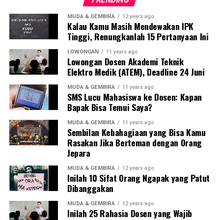
ruang ibadah / mushola.
MUDA & GEMBIRA
12 years ago
Kalau Kamu Masih Mendewakan IPK
Selain itu, Hotel Serrata menyediakan fasilitas lain
Tinggi, Renungkanlah 15 Pertanyaan Ini
seperti, Meeting Room, Restaurant, Swimming Pool,
Lounge, Hotel, dan Wi-Fi HotSpot Area. Dari Hotel
LOWONGAN
11 years ago
Lowongan Dosen Akademi Teknik
Serrata, untuk Anda.
Elektro Medik (ATEM), Deadline 24 Juni
MUDA & GEMBIRA
11 years ago
SMS Lucu Mahasiswa ke Dosen: Kapan
Bapak Bisa Temui Saya?
RELATED TOPICS:
HOTEL SERRATA
MUDA & GEMBIRA
11 years ago
UP NEXT
Sembilan Kebahagiaan yang Bisa Kamu
Azamara Quest Disambut Goyang Semarang
Rasakan Jika Berteman dengan Orang
Jepara
DON'T MISS
Natal, Hotel Dafam Bertema Polisi
MUDA & GEMBIRA
12 years ago
Inilah 10 Sifat Orang Ngapak yang Patut
Dibanggakan
Portal Semarang
MUDA & GEMBIRA
12 years ago
Inilah 25 Rahasia Dosen yang Wajib