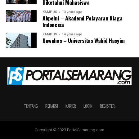
Diketahui Mahasiswa
PORTALSEMARANG.COM adalah media terpercaya yang
KAMPUS
13 years ago
memberikan informasi bermakna tentang gaya hidup warga
Akpelni – Akademi Pelayaran Niaga
Kota Semarang dan sekitarnya. Tertarik kerja sama dengan
Indonesia
kami? Kontak Rosi: 0812-3826-1313
KAMPUS
14 years ago
Unwahas – Universitas Wahid Hasyim
TENTANG
REDAKSI
KARIER
LOGIN
REGISTER
Copyright © 2023 PortalSemarang.com