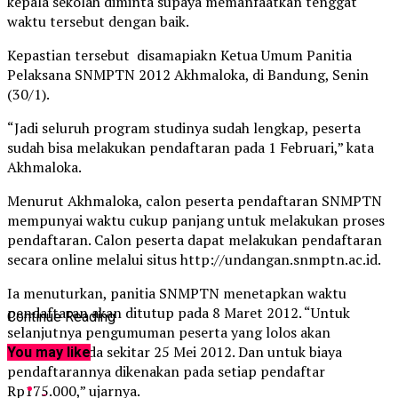
kepala sekolah diminta supaya memanfaatkan tenggat
waktu tersebut dengan baik.
Kepastian tersebut disamapiakn Ketua Umum Panitia
Pelaksana SNMPTN 2012 Akhmaloka, di Bandung, Senin
(30/1).
“Jadi seluruh program studinya sudah lengkap, peserta
sudah bisa melakukan pendaftaran pada 1 Februari,” kata
Akhmaloka.
Menurut Akhmaloka, calon peserta pendaftaran SNMPTN
mempunyai waktu cukup panjang untuk melakukan proses
pendaftaran. Calon peserta
dapat melakukan pendaftaran
secara online melalui situs http://undangan.snmptn.ac.id.
Ia menuturkan, panitia SNMPTN menetapkan waktu
pendaftaran akan ditutup pada 8 Maret 2012. “Untuk
Continue Reading
selanjutnya pengumuman peserta yang lolos akan
dilakukan pada sekitar 25 Mei 2012. Dan untuk biaya
You may like
pendaftarannya dikenakan pada setiap pendaftar
Rp175.000,” ujarnya.