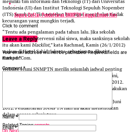
memiliki tim informasi dan teknologi (IT) dari Universitas
Indonesia (UI) dan Institut Teknologi Sepuluh Nopember
(ITS) Surabaya. Tim tersebut bertugas menghalau tindak
Segera Daftar, Pendaftaran SNMPTN Tinggal Empat Hari
kecurangan yang mungkin terjadi.
Click to comment
“Tentu ada pengalaman pada tahun lalu. Jika sekolah
terbukti mengintervensi nilai siswa, maka sanksinya sekolah
Leave a Reply
itu akan kami
blacklist
,” kata Rachmad, Kamis (26/1/2012)
malam di Hotel Sahid, Jakarta, sebagimana dikutip
Your email address will not be published.
Required fields are
Kompas.Com.
marked
*
Comment
*
Website resmi SNMPTN merilis sejumlah jadwal penting
terkait seleksi. Selain pendaftaran yang dibuka hari ini,
seleksi jalur undangan dijdwalkan 9 Maret – 15 Mei 2012.
Selanjutnya Pengumuman Jalur Undangan akan dilakukan
pada 28 Mei 2012 pukul 18.00 WIB. Setelah itu,
Pendaftaran Ulang yang diterima dilakukan 12 – 13 Juni
2012. Pendaftaran SNMPTN hari ini akan menentukan
dalam proses selanjutnya.
Name
*
Related Topics:
snmptn
Email
*
Up Next