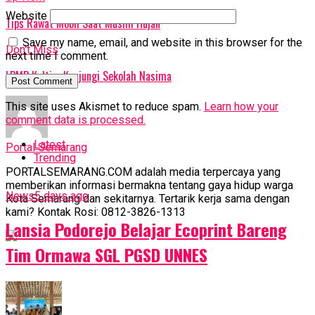
Website
Tips Rawat Mobil Saat Musim Hujan
Save my name, email, and website in this browser for the
Don't Miss
next time I comment.
LPMP Kaltim Kunjungi Sekolah Nasima
This site uses Akismet to reduce spam.
Learn how your
comment data is processed.
Latest
Portal Semarang
Trending
PORTALSEMARANG.COM adalah media terpercaya yang
memberikan informasi bermakna tentang gaya hidup warga
News
5 days ago
Kota Semarang dan sekitarnya. Tertarik kerja sama dengan
kami? Kontak Rosi: 0812-3826-1313
Lansia Podorejo Belajar Ecoprint Bareng
Tim Ormawa SGL PGSD UNNES