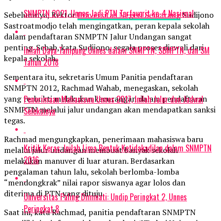
SNMPTN 2021, Unnes Jadi PTN Terfavorit ke-4 Nasional
Sebelumnya, Rektor
Universitas Negeri Semarang
Sudijono
Sastroatmodjo telah mengingatkan, peran kepala sekolah
dalam pendaftaran SNMPTN Jalur Undangan sangat
penting. Sebab, kata Sudijono, segala proses diawali dari
Inilah Daya Tampung Unnes dalam SNMPTN, SBMPTN, dan SM
kepala sekolah.
Tahun 2018
Sementara itu, sekretaris Umum Panitia pendaftaran
SNMPTN 2012, Rachmad Wahab, menegaskan, sekolah
Penerimaan Mahasiswa Unnes 2017, Inilah Jalur dan Jadwal
yang terbukti melakukan kecurangan dalam pendaftaran
SNMPTN melalui jalur undangan akan mendapatkan sanksi
Seleksinya
tegas.
Rachmad mengungkapkan, penerimaan mahasiswa baru
Kritik Keras: Inilah Lima Bentuk Ketidakadilan dalam SNMPTN
melalui jalur undangan membuat banyak sekolah
2016
melakukan manuver di luar aturan. Berdasarkan
pengalaman tahun lalu, sekolah berlomba-lomba
“mendongkrak” nilai rapor siswanya agar lolos dan
diterima di PTN yang dituju.
Universitas Paling Diminati: Undip Peringkat 2, Unnes
Peringkat 8
Saat ini, kata Rachmad, panitia pendaftaran SNMPTN