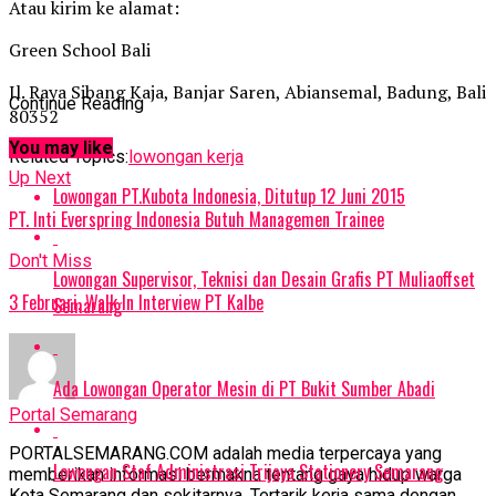
Atau kirim ke alamat:
Green School Bali
Jl. Raya Sibang Kaja, Banjar Saren, Abiansemal, Badung, Bali
Continue Reading
80352
You may like
Related Topics:
lowongan kerja
Up Next
Lowongan PT.Kubota Indonesia, Ditutup 12 Juni 2015
PT. Inti Everspring Indonesia Butuh Managemen Trainee
Don't Miss
Lowongan Supervisor, Teknisi dan Desain Grafis PT Muliaoffset
3 Februari, Walk In Interview PT Kalbe
Semarang
Ada Lowongan Operator Mesin di PT Bukit Sumber Abadi
Portal Semarang
PORTALSEMARANG.COM adalah media terpercaya yang
Lowongan Staf Administrasi Trijaya Stationery Semarang
memberikan informasi bermakna tentang gaya hidup warga
Kota Semarang dan sekitarnya. Tertarik kerja sama dengan