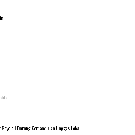
in
atih
 Boyolali Dorong Kemandirian Unggas Lokal