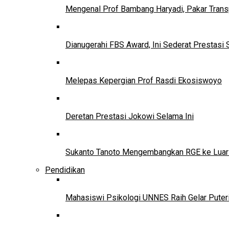
Mengenal Prof Bambang Haryadi, Pakar Trans
Dianugerahi FBS Award, Ini Sederat Prestasi 
Melepas Kepergian Prof Rasdi Ekosiswoyo
Deretan Prestasi Jokowi Selama Ini
Sukanto Tanoto Mengembangkan RGE ke Luar
Pendidikan
Mahasiswi Psikologi UNNES Raih Gelar Puter