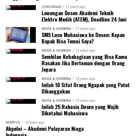
adalah pendekatan langsung yang digunakan. Para
peserta diberikan kesempatan untuk mencoba langsung
LOWONGAN
11 years ago
Lowongan Dosen Akademi Teknik
berbagai aplikasi dan perangkat teknologi yang dapat
Elektro Medik (ATEM), Deadline 24 Juni
digunakan dalam pembelajaran. Misalnya, mereka diajak
untuk membuat kuis interaktif menggunakan platform
MUDA & GEMBIRA
11 years ago
SMS Lucu Mahasiswa ke Dosen: Kapan
daring, merancang presentasi berbasis multimedia,
Bapak Bisa Temui Saya?
serta mendalami penggunaan
Learning Management
System
(LMS) yang dapat memfasilitasi pembelajaran
MUDA & GEMBIRA
11 years ago
Sembilan Kebahagiaan yang Bisa Kamu
jarak jauh.
Rasakan Jika Berteman dengan Orang
Jepara
Pelatihan ini juga memberikan dampak positif bagi
pengembangan karir para guru. Selain mengasah
MUDA & GEMBIRA
12 years ago
Inilah 10 Sifat Orang Ngapak yang Patut
kemampuan mengajar, guru-guru di SMA Sedes
Dibanggakan
Sapientiae Semarang juga diberikan wawasan tentang
bagaimana cara memanfaatkan teknologi untuk
MUDA & GEMBIRA
12 years ago
Inilah 25 Rahasia Dosen yang Wajib
pengembangan diri. Dengan memanfaatkan berbagai
Diketahui Mahasiswa
platform dan komunitas online, guru dapat terus
mengembangkan kompetensinya secara mandiri dan
KAMPUS
13 years ago
Akpelni – Akademi Pelayaran Niaga
berkolaborasi dengan rekan sejawat dari berbagai
Indonesia