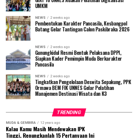
pentingnya penguasaan teknologi bagi guru sebagai
UMKM
bagian dari kompetensi abad 21. “Guru yang sukses di
era digital bukan hanya yang menguasai materi, tetapi
NEWS
2 weeks ago
juga yang mampu mengoptimalkan teknologi untuk
Pembentukan Karakter Pancasila, Kesbangpol
Batang Gelar Tantingan Calon Paskibraka 2026
memperkaya pengalaman belajar siswa,” ujarnya.
Para guru yang hadir tidak hanya mendengarkan materi
NEWS
2 weeks ago
teoretis tentang TPACK, tetapi juga dilibatkan dalam
Gunungkidul Resmi Bentuk Pelaksana DPPI,
Siapkan Kader Pemimpin Muda Berkarakter
sesi praktik langsung. Di bawah bimbingan anggota tim
Pancasila
pengabdian lainnya—Dr. At. Sugeng Priyanto, M.Si., Dr.
Martien Herna Susanti, M.Si., dan Yan Amal, M.Pd.,
NEWS
2 weeks ago
M.Sc.—para peserta diajak untuk mengembangkan
Tingkatkan Pengelolaan Deswita Sepakung, PPK
Ormawa BEM FIK UNNES Gelar Pelatihan
rencana pembelajaran yang mengintegrasikan
Manajemen Destinasi Wisata dan K3
penggunaan teknologi, seperti pemanfaatan aplikasi
pendidikan, platform pembelajaran online, serta alat-
alat digital lainnya yang dapat mendukung proses
TRENDING
pengajaran di kelas.
MUDA & GEMBIRA
12 years ago
Kalau Kamu Masih Mendewakan IPK
Salah satu hal yang membuat pelatihan ini menarik
Tinggi, Renungkanlah 15 Pertanyaan Ini