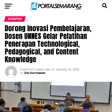
KAMPUS
Dorong Inovasi Pembelajaran,
Dosen UNNES Gelar Pelatihan
Penerapan Technological,
Pedagogical, and Content
Knowledge
Published
2 years ago
on
January 14, 2025
By
Dwi Hermawan