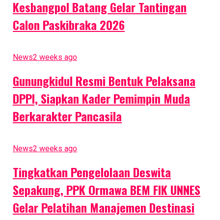
Kesbangpol Batang Gelar Tantingan
Iduladha 1446 H, UNNES Bagikan 2000 Paket Qurban
Calon Paskibraka 2026
untuk Masyarakat
News
2 weeks ago
Gunungkidul Resmi Bentuk Pelaksana
DPPI, Siapkan Kader Pemimpin Muda
Satria Wahyu Kusuma
Berkarakter Pancasila
News
2 weeks ago
Tingkatkan Pengelolaan Deswita
Sepakung, PPK Ormawa BEM FIK UNNES
Gelar Pelatihan Manajemen Destinasi