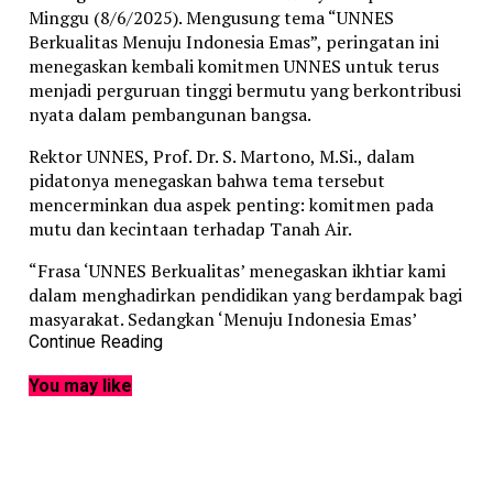
Minggu (8/6/2025). Mengusung tema “UNNES
Berkualitas Menuju Indonesia Emas”, peringatan ini
menegaskan kembali komitmen UNNES untuk terus
menjadi perguruan tinggi bermutu yang berkontribusi
nyata dalam pembangunan bangsa.
Rektor UNNES, Prof. Dr. S. Martono, M.Si., dalam
pidatonya menegaskan bahwa tema tersebut
mencerminkan dua aspek penting: komitmen pada
mutu dan kecintaan terhadap Tanah Air.
“Frasa ‘UNNES Berkualitas’ menegaskan ikhtiar kami
dalam menghadirkan pendidikan yang berdampak bagi
masyarakat. Sedangkan ‘Menuju Indonesia Emas’
adalah bentuk partisipasi aktif UNNES dalam
Continue Reading
mencerdaskan kehidupan bangsa,” ujar Rektor.
You may like
Pada acara puncak Dies Natalis, UNNES memberikan
Anugerah Konservasi kepada dua tokoh nasional yang
dianggap memiliki kontribusi luar biasa dalam
memajukan nilai-nilai pendidikan, perdamaian, dan