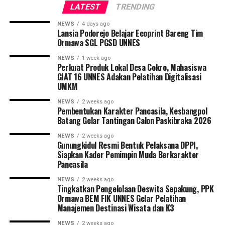
LATEST
TRENDING
NEWS
4 days ago
Lansia Podorejo Belajar Ecoprint Bareng Tim
Ormawa SGL PGSD UNNES
NEWS
1 week ago
Perkuat Produk Lokal Desa Cokro, Mahasiswa
GIAT 16 UNNES Adakan Pelatihan Digitalisasi
UMKM
NEWS
2 weeks ago
Pembentukan Karakter Pancasila, Kesbangpol
Batang Gelar Tantingan Calon Paskibraka 2026
NEWS
2 weeks ago
Gunungkidul Resmi Bentuk Pelaksana DPPI,
Siapkan Kader Pemimpin Muda Berkarakter
Pancasila
NEWS
2 weeks ago
Tingkatkan Pengelolaan Deswita Sepakung, PPK
Ormawa BEM FIK UNNES Gelar Pelatihan
Manajemen Destinasi Wisata dan K3
NEWS
2 weeks ago