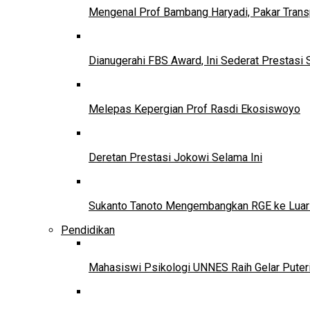
Mengenal Prof Bambang Haryadi, Pakar Trans
Dianugerahi FBS Award, Ini Sederat Prestasi 
Melepas Kepergian Prof Rasdi Ekosiswoyo
Deretan Prestasi Jokowi Selama Ini
Sukanto Tanoto Mengembangkan RGE ke Luar
Pendidikan
Mahasiswi Psikologi UNNES Raih Gelar Puter