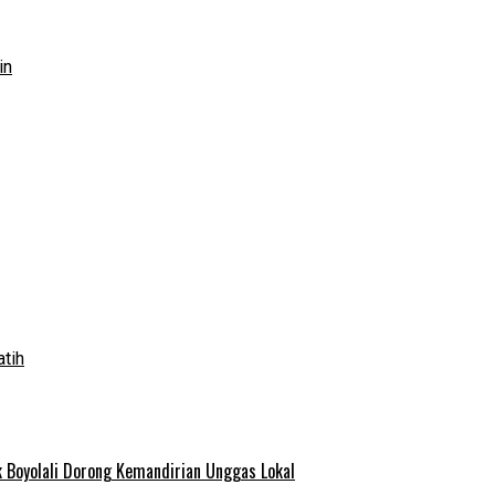
in
atih
 Boyolali Dorong Kemandirian Unggas Lokal