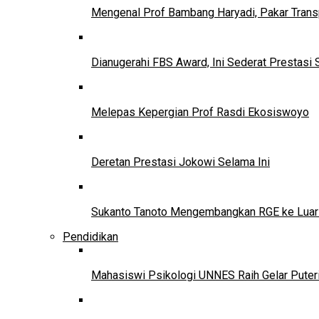
Mengenal Prof Bambang Haryadi, Pakar Trans
Dianugerahi FBS Award, Ini Sederat Prestasi 
Melepas Kepergian Prof Rasdi Ekosiswoyo
Deretan Prestasi Jokowi Selama Ini
Sukanto Tanoto Mengembangkan RGE ke Luar
Pendidikan
Mahasiswi Psikologi UNNES Raih Gelar Puter