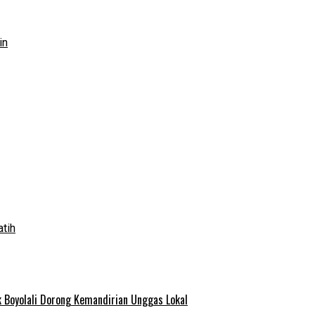
in
atih
 Boyolali Dorong Kemandirian Unggas Lokal