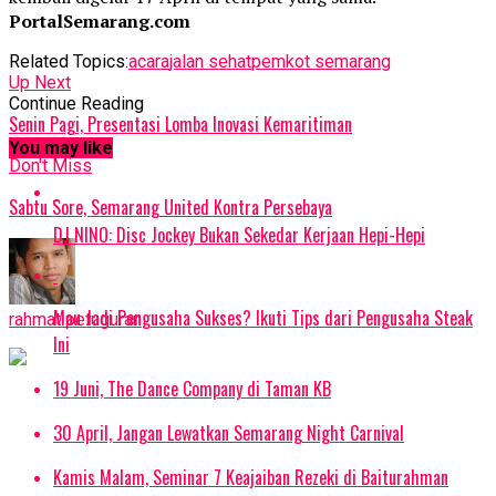
PortalSemarang.com
Related Topics:
acara
jalan sehat
pemkot semarang
Up Next
Continue Reading
Senin Pagi, Presentasi Lomba Inovasi Kemaritiman
You may like
Don't Miss
Sabtu Sore, Semarang United Kontra Persebaya
DJ NINO: Disc Jockey Bukan Sekedar Kerjaan Hepi-Hepi
Mau Jadi Pengusaha Sukses? Ikuti Tips dari Pengusaha Steak
rahmat petuguran
Ini
19 Juni, The Dance Company di Taman KB
30 April, Jangan Lewatkan Semarang Night Carnival
Kamis Malam, Seminar 7 Keajaiban Rezeki di Baiturahman