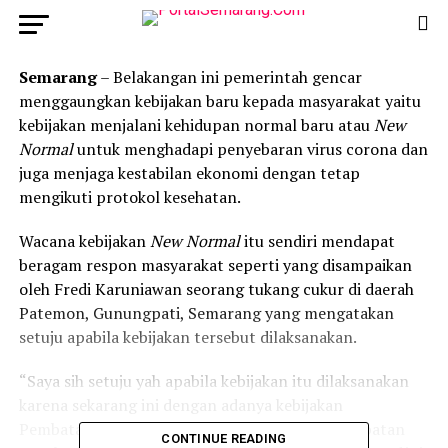
Semarang
– Belakangan ini pemerintah gencar
menggaungkan kebijakan baru kepada masyarakat yaitu
kebijakan menjalani kehidupan normal baru atau
New
Normal
untuk menghadapi penyebaran virus corona dan
juga menjaga kestabilan ekonomi dengan tetap
mengikuti protokol kesehatan.
Wacana kebijakan
New Normal
itu sendiri mendapat
beragam respon masyarakat seperti yang disampaikan
oleh Fredi Karuniawan seorang tukang cukur di daerah
Patemon, Gunungpati, Semarang yang mengatakan
setuju apabila kebijakan tersebut dilaksanakan.
“Saya sih setuju yah apabila kebijakan itu dilaksanakan
karena sekarang ini dengan adanya kebijakan
Pembatasan Kegiatan Masyarakat (PKM) pendapatan
CONTINUE READING