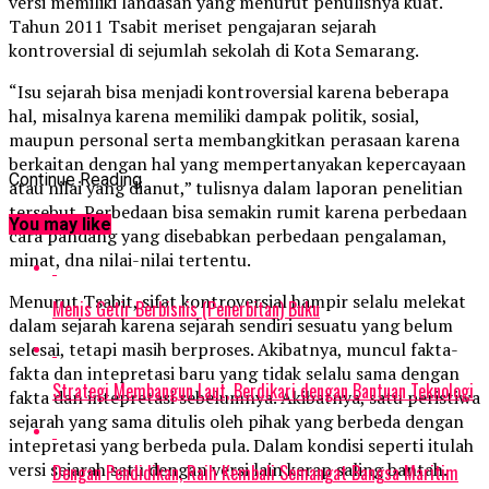
versi memiliki landasan yang menurut penulisnya kuat.
Tahun 2011 Tsabit meriset pengajaran sejarah
kontroversial di sejumlah sekolah di Kota Semarang.
“Isu sejarah bisa menjadi kontroversial karena beberapa
hal, misalnya karena memiliki dampak politik, sosial,
maupun personal serta membangkitkan perasaan karena
berkaitan dengan hal yang mempertanyakan kepercayaan
Continue Reading
atau nilai yang dianut,” tulisnya dalam laporan penelitian
tersebut. Perbedaan bisa semakin rumit karena perbedaan
You may like
cara pandang yang disebabkan perbedaan pengalaman,
minat, dna nilai-nilai tertentu.
Menurut Tsabit, sifat kontroversial hampir selalu melekat
Menis Getir Berbisnis (Penerbitan) Buku
dalam sejarah karena sejarah sendiri sesuatu yang belum
selesai, tetapi masih berproses. Akibatnya, muncul fakta-
fakta dan intepretasi baru yang tidak selalu sama dengan
Strategi Membangun Laut, Berdikari dengan Bantuan Teknologi
fakta dan intepretasi sebelumnya. Akibatnya, satu peristiwa
sejarah yang sama ditulis oleh pihak yang berbeda dengan
intepretasi yang berbeda pula. Dalam kondisi seperti itulah
versi sejarah satu dengan versi lain kerap saling bantah.
Dengan Pendidikan, Raih Kembali Semangat Bangsa Maritim