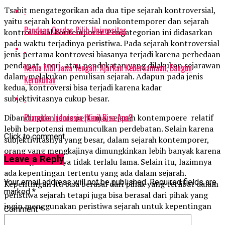
Tsabit mengategorikan ada dua tipe sejarah kontroversial,
yaitu sejarah kontroversial nonkontemporer dan sejarah
Panduan Cerdas Pilih Universitas
kontroversial kontemporer. Pengategorian ini didasarkan
pada waktu terjadinya peristiwa. Pada sejarah kontroversial
jenis pertama kontrovesi biasanya terjadi karena perbedaan
pendapat, teori, atau pendekatan yang dilakukan sejarawan
Ketua MUI Jawa Tengah: Ajarkan Kebersamaan, Bangun
dalam melakukan penulisan sejarah. Adapun pada jenis
Kerukunan
kedua, kontroversi bisa terjadi karena kadar
subjektivitasnya cukup besar.
Pramuka Indonesia (Kini) Bisa Apa?
Dibandingkan jenis pertama, sejarah kontempoere relatif
lebih berpotensi memunculkan perdebatan. Selain karena
Click to comment
subjektivitasnya yang besar, dalam sejarah kontemporer,
orang yang mengkajinya dimungkinkan lebih banyak karena
Leave a Reply
rentang waktunya tidak terlalu lama. Selain itu, lazimnya
ada kepentingan tertentu yang ada dalam sejarah.
Your email address will not be published.
Required fields are
Kepentingan itu bisa berasal dari pihak yang terlibat dalam
marked
*
peristiwa sejarah tetapi juga bisa berasal dari pihak yang
ingin menggunakan peristiwa sejarah untuk kepentingan
Comment
*
tertentu.