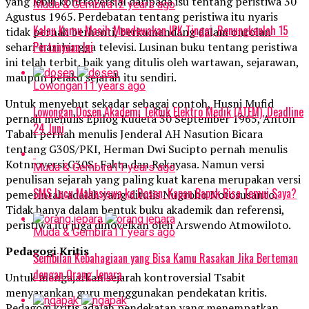
yang lebih kontroversial daripada isu tentang peristiwa 30
Muda & Gembira
12 years ago
Agustus 1965. Perdebatan tentang peristiwa itu nyaris
Kalau Kamu Masih Mendewakan IPK Tinggi, Renungkanlah 15
tidak pernah berhenti, berkumandang dalam onrolan
Pertanyaan Ini
sehari-hari hingga televisi. Lusinan buku tentang peristiwa
ini telah terbit, baik yang ditulis oleh wartawan, sejarawan,
maupun pelaku sejarah itu sendiri.
Lowongan
11 years ago
Untuk menyebut sekadar sebagai contoh, Husni Mufid
Lowongan Dosen Akademi Teknik Elektro Medik (ATEM), Deadline
pernah menulis Epilog Kudeta 30 September 1965, Anton
24 Juni
Tabah pernah menulis Jenderal AH Nasution Bicara
tentang G30S/PKI, Herman Dwi Sucipto pernah menulis
Kotnroversi G30S: Fakta dan Rekayasa. Namun versi
Muda & Gembira
11 years ago
penulisan sejarah yang paling kuat karena merupakan versi
SMS Lucu Mahasiswa ke Dosen: Kapan Bapak Bisa Temui Saya?
pemerintah adalah yang ditulis Nugroho Notosusanto.
Tidak hanya dalam bentuk buku akademik dan referensi,
peristiwa itu juga dinovelkan oleh Arswendo Atmowiloto.
Muda & Gembira
11 years ago
Pedagogi Kritis
Sembilan Kebahagiaan yang Bisa Kamu Rasakan Jika Berteman
dengan Orang Jepara
Untuk mengajarkan sejarah kontroversial Tsabit
menyarankan guru menggunakan pendekatan kritis.
Pedagogi kritis adalah pendekatan yang menempatkan