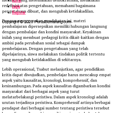
Karier
hierarkis yang melemahkan demokratisasi, melakukan
redefinisi atas pengetahuan, memahami bagaimana
Login
pengetahuan dibuat, dan mengubah ketidakadilan.
Register
Dengan menggunakan pendekatan ini, materi
Copyright © 2023 PortalSemarang.com
pembalajaran dipersepsikan memiliki hubungan langsung
dengan pembalajar dan kondisi masyarakat. Keyakinan
inilah yang membuat pedagogi kritis dikait-kaitkan dengan
ambisi pada perubahan sosial sebagai dampak
pembelajaran. Dengan pengetahuan yang telah
dipelajarinya, siswa melakukan tindakan politik tertentu
yang mengubah ketidakadilan di sekitarnya.
Lebih operasional, Tsabut melanjutkan, agar pendidikan
kritis dapat diwujudkan, pembelajar harus mencakup empat
aspek yaitu kausalitas, kronologi, komprehensif, dan
kesinambungan. Pada aspek kausalitas digambarkan kondisi
masyarakat dari berbagai aspek yang turut
melatarbelakangi peristiwa. Dalam aspek kronologi adalah
urutan terjadinya peristiwa. Komprehensif artinya berbagai
pendapat dari berbagai sumber tentang peristiwa tersebut