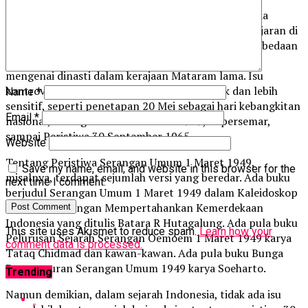
Dalam penelitian yang sama, Tsabit menebutkan ada
sejumlah isu kontroversial yang ada dalam pembelajaran di
kelas. Dari jenis nonkontemporer, misalnya, ada perbedaan
pendapat antara Poerbatjaraka dengan FDK Bosch
mengenai dinasti dalam kerajaan Mataram lama. Isu
kontroversial kontemporer jauh lebih banyak dan lebih
Name
*
sensitif, seperti penetapan 20 Mei sebagai hari kebangkitan
Email
*
nasional, serangan umum 1 Maret 1949, Supersemar,
sampai Peristiwa 30 September 1965.
Website
Tentang Peristiwa Serangan Umum 1 Maret 1949,
Save my name, email, and website in this browser for the
misalnya, terdapat sejumlah versi yang beredar. Ada buku
next time I comment.
berjudul Serangan Umum 1 Maret 1949 dalam Kaleidoskop
Sejarah Perjuangan Mempertahankan Kemerdekaan
Indonesia yang ditulis Batara R Hutagalung. Ada pula buku
This site uses Akismet to reduce spam.
Learn how your
Pelurusan Sejarah Serangan Oemoem 1 Maret 1949 karya
comment data is processed.
Tataq Chidmad dan kawan-kawan. Ada pula buku Bunga
Pertempuran Serangan Umum 1949 karya Soeharto.
Trending
Namun demikian, dalam sejarah Indonesia, tidak ada isu