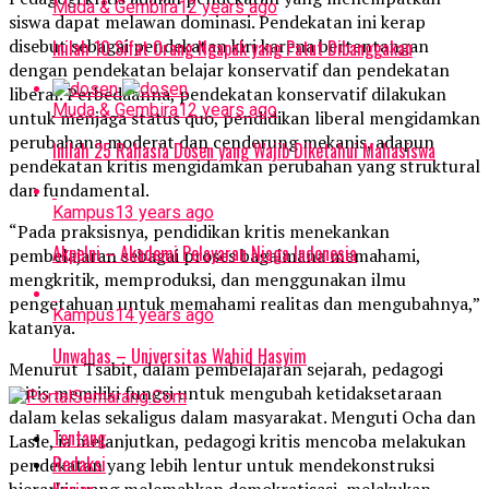
Muda & Gembira
12 years ago
siswa dapat melawan dominasi. Pendekatan ini kerap
disebut sebagai pendekatan kiri karena bertentangan
Inilah 10 Sifat Orang Ngapak yang Patut Dibanggakan
dengan pendekatan belajar konservatif dan pendekatan
liberal. Perbedaanna, pendekatan konservatif dilakukan
Muda & Gembira
12 years ago
untuk menjaga status quo, pendidikan liberal mengidamkan
perubahana moderat dan cenderung mekanis, adapun
Inilah 25 Rahasia Dosen yang Wajib Diketahui Mahasiswa
pendekatan kritis mengidamkan perubahan yang struktural
dan fundamental.
Kampus
13 years ago
“Pada praksisnya, pendidikan kritis menekankan
Akpelni – Akademi Pelayaran Niaga Indonesia
pembelajaran sebagai proses bagaimana memahami,
mengkritik, memproduksi, dan menggunakan ilmu
pengetahuan untuk memahami realitas dan mengubahnya,”
Kampus
14 years ago
katanya.
Unwahas – Universitas Wahid Hasyim
Menurut Tsabit, dalam pembelajaran sejarah, pedagogi
kritis memiliki fungsi untuk mengubah ketidaksetaraan
dalam kelas sekaligus dalam masyarakat. Menguti Ocha dan
Tentang
Lasle, ia melanjutkan, pedagogi kritis mencoba melakukan
Redaksi
pendekatan yang lebih lentur untuk mendekonstruksi