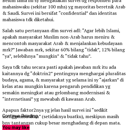
Belum lama ini sy mengadakan survei dg responden para
mahasiswaku (sekitar 100 mhs) yg mayoritas beretnik Arab
& Saudi. Survei ini bersifat “confidential” dan identitas
mahasiswa tdk diketahui.
Salah satu pertanyaan dlm survei adl: “Agar lebih Islami,
apakah masyarakat Muslim non-Arab harus meniru &
mencontoh masyarakat Arab & menjalankan kebudayaan
mrk?” Jawaban mrk, sekitar 60% bilang “tidak”, 12% bilang
“ya”, selebihnya “mungkin” & “tidak tahu”.
Saya tdk tahu secara pasti
apakah jawaban mrk itu ada
kaitannya dg “doktrin2” pentingnya menghargai pluralitas
budaya, agama, & masyarakat yg selama ini sy “ajarkan” di
kelas atau mungkin karena pengaruh pendidikan yg
semakin meningkat atau gelombang modernisasi &
“internetisasi” yg mewabah di kawasan Arab.
Apapun faktor2nya yg jelas hasil survei ini “sedikit
menggembirakan” (setidaknya buatku), meskipun masih
Continue Reading
bny tantangan cukup besar menghadang di depan mata.
You may like