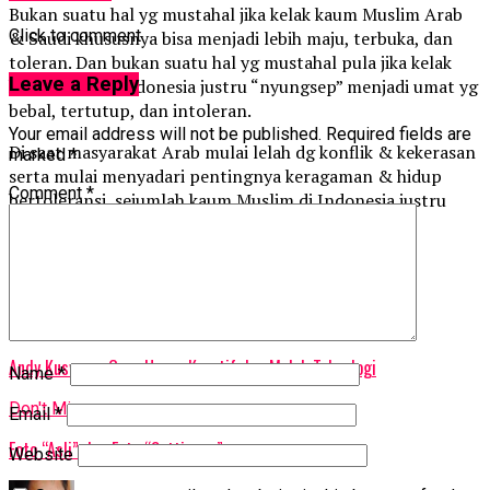
Bukan suatu hal yg mustahal jika kelak kaum Muslim Arab
Click to comment
& Saudi khususnya bisa menjadi lebih maju, terbuka, dan
toleran. Dan bukan suatu hal yg mustahal pula jika kelak
Leave a Reply
kaum Muslim Indonesia justru “nyungsep” menjadi umat yg
bebal, tertutup, dan intoleran.
Your email address will not be published.
Required fields are
Di saat masyarakat Arab mulai lelah dg konflik & kekerasan
marked
*
serta mulai menyadari pentingnya keragaman & hidup
Comment
*
bertoleransi, sejumlah kaum Muslim di Indonesia justru
menjadi umat intoleran dan anti-kemajemukan…
Sumanto Al Qurtuby
Related Topics:
Up Next
Andy Kusworo: Guru Harus Kreatif dan Melek Teknologi
Name
*
Don't Miss
Email
*
Foto “Asli” dan Foto “Settingan”
Website