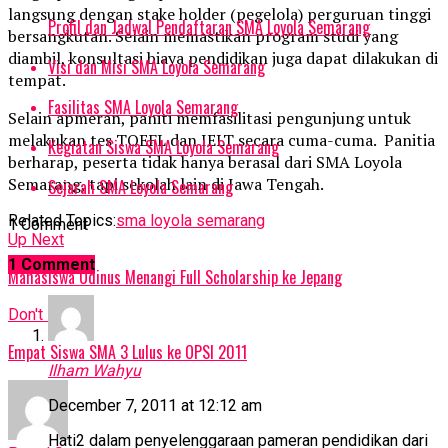
langsung dengan stake holder (pegelola) perguruan tinggi
Profil dan Jadwal Pendaftaran SMA Loyola Semarang
bersangkutan. Selain memastikan program studi yang
diambil, konsultasi biaya pendidikan juga dapat dilakukan di
Visi dan Misi SMA Loyola Semarang
tempat.
Fasilitas SMA Loyola Semarang
Selain apmeran, paniti memfasilitasi pengunjung untuk
melakukan tes TOEFL dan IELT secara cuma-cuma. Panitia
Kegiatan Siswa SMA Loyola Semarang
berharap, peserta tidak hanya berasal dari SMA Loyola
Semarang, tapi sekolah lain di Jawa Tengah.
Sejarah SMA Loyola Semarang
Related Topics:
sma loyola semarang
1 Comment
Up Next
1 Comment
Mahasiswa Udinus Menangi Full Scholarship ke Jepang
Don't Miss
Empat Siswa SMA 3 Lulus ke OPSI 2011
Ilham Wahyu
December 7, 2011 at 12:12 am
Hati2 dalam penyelenggaraan pameran pendidikan dari