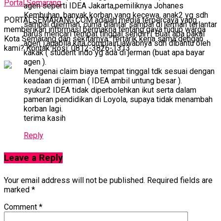
Portal Semarang
agen seperti IDEA Jakarta,pemiliknya Johanes
Kembuhan, banyak korban yang kecewa, anak2 yg sdh
PORTALSEMARANG.COM adalah media terpercaya yang
sampai dijerman, cuma diantar sampai di jerman terlantar
memberikan informasi bermakna tentang gaya hidup warga
harus mencari tempat tinggal sendiri ( Buat apa pakai
Kota Semarang dan sekitarnya. Tertarik kerja sama dengan
agen ),apabila kita complain jawabnya sdh dibantu oleh
kami? Kontak Rosi: 0812-3826-1313
kakak ( student indo yg ada di jerman (buat apa bayar
agen ).
Mengenai claim biaya tempat tinggal tdk sesuai dengan
keadaan di jerman ( IDEA ambil untung besar ).
syukur2 IDEA tidak diperbolehkan ikut serta dalam
pameran pendidikan di Loyola, supaya tidak menambah
korban lagi.
terima kasih
Reply
Leave a Reply
Your email address will not be published.
Required fields are
marked
*
Comment
*