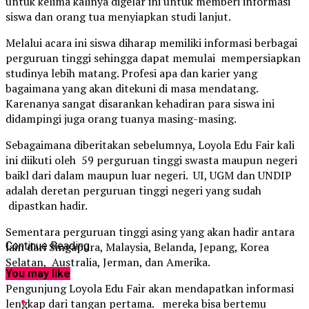
untuk kelima kalinya digelar ini untuk memberi informasi
siswa dan orang tua menyiapkan studi lanjut.
Melalui acara ini siswa diharap memiliki informasi berbagai
perguruan tinggi sehingga dapat memulai mempersiapkan
studinya lebih matang. Profesi apa dan karier yang
bagaimana yang akan ditekuni di masa mendatang.
Karenanya sangat disarankan kehadiran para siswa ini
didampingi juga orang tuanya masing-masing.
Sebagaimana diberitakan sebelumnya, Loyola Edu Fair kali
ini diikuti oleh 59 perguruan tinggi swasta maupun negeri
baikl dari dalam maupun luar negeri. UI, UGM dan UNDIP
adalah deretan perguruan tinggi negeri yang sudah
dipastkan hadir.
Sementara perguruan tinggi asing yang akan hadir antara
lain dari Singapura, Malaysia, Belanda, Jepang, Korea
Continue Reading
Selatan, Australia, Jerman, dan Amerika.
You may like
Pengunjung Loyola Edu Fair akan mendapatkan informasi
lengkap dari tangan pertama. mereka bisa bertemu