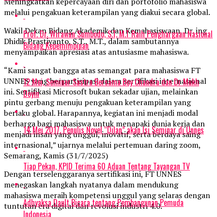
Meningkatkan kepercayaan diri dan portofolio mahasiswa
melalui pengakuan keterampilan yang diakui secara global.
Wakil Dekan Bidang Akademik dan Kemahasiswaan, Dr. ing
Prof. Dr. Wirawan Sumbodo, S.T, M.T Raih Penghargaan Nasional
Dhidik Prastiyanto, S.T., M.T., dalam sambutannya
Bidang Kepemimpinan
menyampaikan apresiasi atas antusiasme mahasiswa.
“Kami sangat bangga atas semangat para mahasiswa FT
UNNES yang berpartisipasi dalam sertifikasi internasional
12 Mei, Seminar Sastra Bersama Boy Chandra dan Dr Mukh
ini. Sertifikasi Microsoft bukan sekadar ujian, melainkan
Doyin
pintu gerbang menuju pengakuan keterampilan yang
berlaku global. Harapannya, kegiatan ini menjadi modal
berharga bagi mahasiswa untuk menapaki dunia kerja dan
14 Mei 2017, Penulis Novel “Dilan” akan Isi Seminar di Unnes
menjadi insan yang unggul, inovatif, serta berdaya saing
internasional,” ujarnya melalui pertemuan daring zoom,
Semarang, Kamis (31/7/2025)
Tiap Pekan, KPID Terima 60 Aduan Tentang Tayangan TV
Dengan terselenggaranya sertifikasi ini, FT UNNES
menegaskan langkah nyatanya dalam mendukung
mahasiswa meraih kompetensi unggul yang selaras dengan
Adhyaksa Dault Bicara tentang Pembangunan Pemuda
tuntutan era digital dan revolusi industri 4.0.
Indonesia