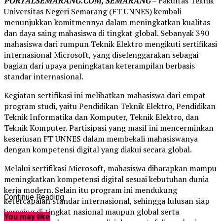
PORTALSEMARANG.COM, SEMARANG
– Fakultas Teknik
Universitas Negeri Semarang (FT UNNES) kembali
menunjukkan komitmennya dalam meningkatkan kualitas
dan daya saing mahasiswa di tingkat global. Sebanyak 390
mahasiswa dari rumpun Teknik Elektro mengikuti sertifikasi
internasional Microsoft, yang diselenggarakan sebagai
bagian dari upaya peningkatan keterampilan berbasis
standar internasional.
Kegiatan sertifikasi ini melibatkan mahasiswa dari empat
program studi, yaitu Pendidikan Teknik Elektro, Pendidikan
Teknik Informatika dan Komputer, Teknik Elektro, dan
Teknik Komputer. Partisipasi yang masif ini mencerminkan
keseriusan FT UNNES dalam membekali mahasiswanya
dengan kompetensi digital yang diakui secara global.
Melalui sertifikasi Microsoft, mahasiswa diharapkan mampu
meningkatkan kompetensi digital sesuai kebutuhan dunia
kerja modern. Selain itu program ini mendukung
Continue Reading
ketercapaian standar internasional, sehingga lulusan siap
bersaing di tingkat nasional maupun global serta
You may like