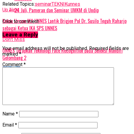
Related Topics:
seminar
TEKNIK
unnes
24 Juli, Pameran dan Seminar UMKM di Undip
Up Next
Ketua Umum IKA UNNES Lantik Brigjen Pol Dr. Susilo Teguh Raharjo
Click to comment
sebagai Ketua IKA SPS UNNES
Leave a Reply
Don't Miss
Your email address will not be published.
Required fields are
UNNES Terapkan Teknologi Face Recognition pada Seleksi Mandiri
marked
*
Gelombang 2
Comment
*
Satria Wahyu Kusuma
Name
*
Email
*