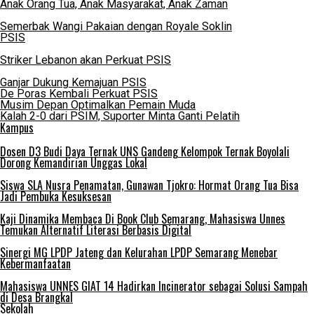
Anak Orang Tua, Anak Masyarakat, Anak Zaman
Semerbak Wangi Pakaian dengan Royale Soklin
PSIS
Striker Lebanon akan Perkuat PSIS
Ganjar Dukung Kemajuan PSIS
De Poras Kembali Perkuat PSIS
Musim Depan Optimalkan Pemain Muda
Kalah 2-0 dari PSIM, Suporter Minta Ganti Pelatih
Kampus
Dosen D3 Budi Daya Ternak UNS Gandeng Kelompok Ternak Boyolali
Dorong Kemandirian Unggas Lokal
Siswa SLA Nusra Penamatan, Gunawan Tjokro: Hormat Orang Tua Bisa
Jadi Pembuka Kesuksesan
Kaji Dinamika Membaca Di Book Club Semarang, Mahasiswa Unnes
Temukan Alternatif Literasi Berbasis Digital
Sinergi MG LPDP Jateng dan Kelurahan LPDP Semarang Menebar
Kebermanfaatan
Mahasiswa UNNES GIAT 14 Hadirkan Incinerator sebagai Solusi Sampah
di Desa Brangkal
Sekolah