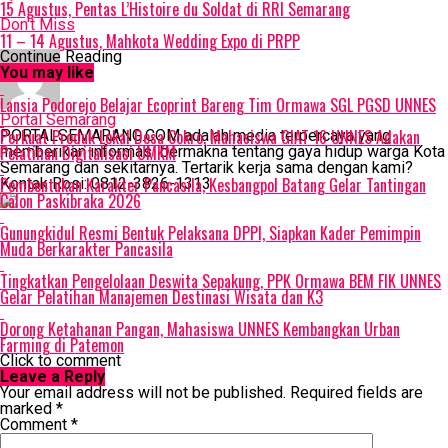
15 Agustus, Pentas L’Histoire du Soldat di RRI Semarang
Don't Miss
11 – 14 Agustus, Mahkota Wedding Expo di PRPP
Continue Reading
You may like
Lansia Podorejo Belajar Ecoprint Bareng Tim Ormawa SGL PGSD UNNES
Portal Semarang
Perkuat Produk Lokal Desa Cokro, Mahasiswa GIAT 16 UNNES Adakan
PORTALSEMARANG.COM adalah media terpercaya yang
Pelatihan Digitalisasi UMKM
memberikan informasi bermakna tentang gaya hidup warga Kota
Semarang dan sekitarnya. Tertarik kerja sama dengan kami?
Pembentukan Karakter Pancasila, Kesbangpol Batang Gelar Tantingan
Kontak Rosi: 0812-3826-1313
Calon Paskibraka 2026
Gunungkidul Resmi Bentuk Pelaksana DPPI, Siapkan Kader Pemimpin
Muda Berkarakter Pancasila
Tingkatkan Pengelolaan Deswita Sepakung, PPK Ormawa BEM FIK UNNES
Gelar Pelatihan Manajemen Destinasi Wisata dan K3
Dorong Ketahanan Pangan, Mahasiswa UNNES Kembangkan Urban
Farming di Patemon
Click to comment
Leave a Reply
Your email address will not be published.
Required fields are
marked
*
Comment
*