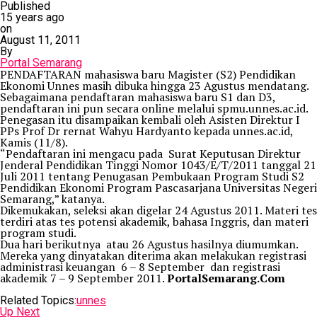
Published
15 years ago
on
August 11, 2011
By
Portal Semarang
PENDAFTARAN mahasiswa baru Magister (S2) Pendidikan
Ekonomi Unnes masih dibuka hingga 23 Agustus mendatang.
Sebagaimana pendaftaran mahasiswa baru S1 dan D3,
pendaftaran ini pun secara online melalui spmu.unnes.ac.id.
Penegasan itu disampaikan kembali oleh Asisten Direktur I
PPs Prof Dr rernat Wahyu Hardyanto kepada unnes.ac.id,
Kamis (11/8).
“Pendaftaran ini mengacu pada Surat Keputusan Direktur
Jenderal Pendidikan Tinggi Nomor 1043/E/T/2011 tanggal 21
Juli 2011 tentang Penugasan Pembukaan Program Studi S2
Pendidikan Ekonomi Program Pascasarjana Universitas Negeri
Semarang,” katanya.
Dikemukakan, seleksi akan digelar 24 Agustus 2011. Materi tes
terdiri atas tes potensi akademik, bahasa Inggris, dan materi
program studi.
Dua hari berikutnya atau 26 Agustus hasilnya diumumkan.
Mereka yang dinyatakan diterima akan melakukan registrasi
administrasi keuangan 6 – 8 September dan registrasi
akademik 7 – 9 September 2011.
PortalSemarang.Com
Related Topics:
unnes
Up Next