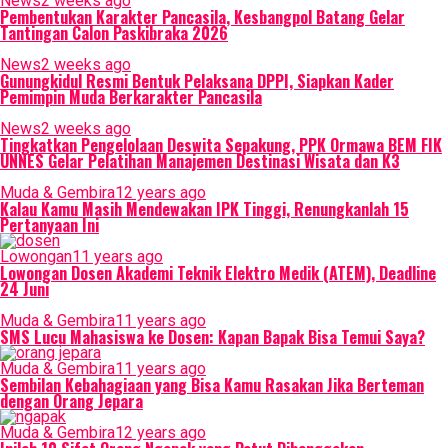
News
2 weeks ago
Pembentukan Karakter Pancasila, Kesbangpol Batang Gelar
Tantingan Calon Paskibraka 2026
News
2 weeks ago
Gunungkidul Resmi Bentuk Pelaksana DPPI, Siapkan Kader
Pemimpin Muda Berkarakter Pancasila
News
2 weeks ago
Tingkatkan Pengelolaan Deswita Sepakung, PPK Ormawa BEM FIK
UNNES Gelar Pelatihan Manajemen Destinasi Wisata dan K3
Muda & Gembira
12 years ago
Kalau Kamu Masih Mendewakan IPK Tinggi, Renungkanlah 15
Pertanyaan Ini
Lowongan
11 years ago
Lowongan Dosen Akademi Teknik Elektro Medik (ATEM), Deadline
24 Juni
Muda & Gembira
11 years ago
SMS Lucu Mahasiswa ke Dosen: Kapan Bapak Bisa Temui Saya?
Muda & Gembira
11 years ago
Sembilan Kebahagiaan yang Bisa Kamu Rasakan Jika Berteman
dengan Orang Jepara
Muda & Gembira
12 years ago