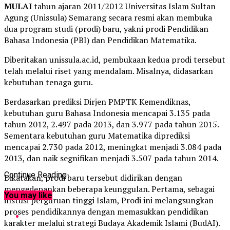
MULAI
tahun ajaran 2011/2012 Universitas Islam Sultan
Agung (Unissula) Semarang secara resmi akan membuka
dua program studi (prodi) baru, yakni prodi Pendidikan
Bahasa Indonesia (PBI) dan Pendidikan Matematika.
Diberitakan unissula.ac.id, pembukaan kedua prodi tersebut
telah melalui riset yang mendalam. Misalnya, didasarkan
kebutuhan tenaga guru.
Berdasarkan prediksi Dirjen PMPTK Kemendiknas,
kebutuhan guru Bahasa Indonesia mencapai 3.135 pada
tahun 2012, 2.497 pada 2013, dan 3.977 pada tahun 2015.
Sementara kebutuhan guru Matematika diprediksi
mencapai 2.730 pada 2012, meningkat menjadi 3.084 pada
2013, dan naik segnifikan menjadi 3.507 pada tahun 2014.
Continue Reading
Dikatakan, prodi baru tersebut didirikan dengan
mengedepankan beberapa keunggulan. Pertama, sebagai
You may like
instusi perguruan tinggi Islam, Prodi ini melangsungkan
proses pendidikannya dengan memasukkan pendidikan
karakter melalui strategi Budaya Akademik Islami (BudAI).