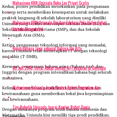
Mahasiswa KKN Unissula Buka Les Privat Gratis
Kedua, proses pendidikan menekankan pada penguasaan
konsep serta memberikan kesempatan untuk melakukan
praktek langsung di sekolah laboratorium yang dimiliki
Mahasiswa KKN Unissula Berikan Edukasi Pola Hidup Sehat
Unissula yang teridiri atas empat Sekolah Dasar (SD), dua
kepada Masyarakat
Sekolah Menengah Pertama (SMP), dan dua Sekolah
Menengah Atas (SMA).
Ketiga, penguasaan teknologi informasi yang memadai,
Nasib Bahasa Jawa sebagai Bahasa Ibu Kita
karena Unissula telah menerapkan IT dengan teknologi
mutakhir (T-DMB).
Keempat, penguasaan bahasa asing (Bahasa Arab dan
30 Juli 2018, Ustaz Abdul Somad Isi Pengajian di Unissula
Inggris) dengan program intensifikasi bahasa bagi seluruh
mahasiswa.
Mahasiswa Unissula Juara Kontes Robot Pemadam Api
Kelima, menyertakan pendidikan kepemimpinan dan
kewirausahaan guna memberikan bekal jiwa kepemimpinan
dan kewirausahaan.
Tim Robotik Unissula Juarai Kontes Robot Dunia
Dengan dibukanya program studi Bahasa Indonesia dan
Matematika, Unissula kini memiliki tiga prodi pendidikan.
7 Comments