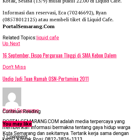
Kotak, Selasa (13/9) mulai pukul 22.00 di Liquid Cafe.
Informasi dan reservasi, Eca (70246692), Ryan
(08578012125) atau membeli tiket di Liquid Cafe.
PortalSemarang.Com
Related Topics:
liquid cafe
Up Next
16 September, Ekspo Perguruan TInggi di SMA Kebon Dalem
Don't Miss
Undip Jadi Tuan Rumah OSN-Pertamina 2011
Portal Semarang
Continue Reading
PORTALSEMARANG.COM adalah media terpercaya yang
You may like
memberikan informasi bermakna tentang gaya hidup warga
Kota Semarang dan sekitarnya. Tertarik kerja sama dengan
1 Comment
kami? Kontak Rosi: 0812-3826-1313