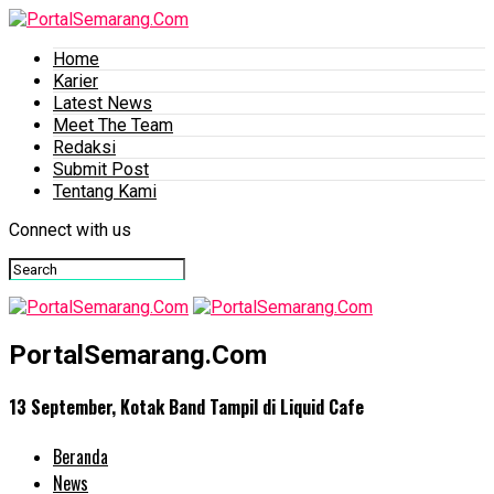
Home
Karier
Latest News
Meet The Team
Redaksi
Submit Post
Tentang Kami
Connect with us
PortalSemarang.Com
13 September, Kotak Band Tampil di Liquid Cafe
Beranda
News