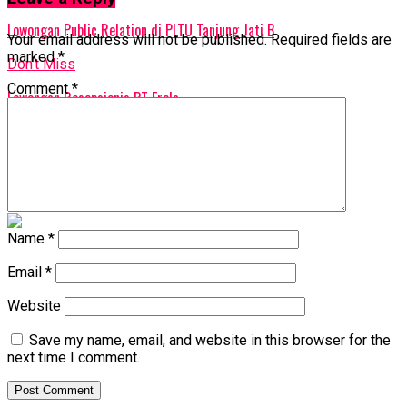
Lowongan Public Relation di PLTU Tanjung Jati B
Your email address will not be published.
Required fields are
marked
*
Don't Miss
Comment
*
Lowongan Resepsionis PT Erela
rahmat petuguran
Name
*
Email
*
Website
Save my name, email, and website in this browser for the
next time I comment.