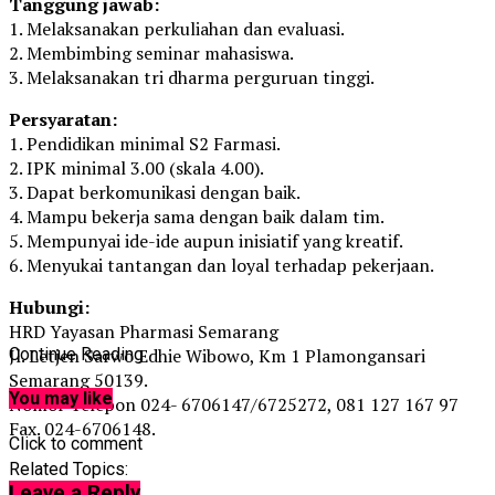
Tanggung jawab:
1. Melaksanakan perkuliahan dan evaluasi.
2. Membimbing seminar mahasiswa.
3. Melaksanakan tri dharma perguruan tinggi.
Persyaratan:
1. Pendidikan minimal S2 Farmasi.
2. IPK minimal 3.00 (skala 4.00).
3. Dapat berkomunikasi dengan baik.
4. Mampu bekerja sama dengan baik dalam tim.
5. Mempunyai ide-ide aupun inisiatif yang kreatif.
6. Menyukai tantangan dan loyal terhadap pekerjaan.
Hubungi:
HRD Yayasan Pharmasi Semarang
Jl. Letjen Sarwo Edhie Wibowo, Km 1 Plamongansari
Continue Reading
Semarang 50139.
You may like
Nomor Telepon 024- 6706147/6725272, 081 127 167 97
Fax. 024-6706148.
Click to comment
Related Topics:
Up Next
Leave a Reply