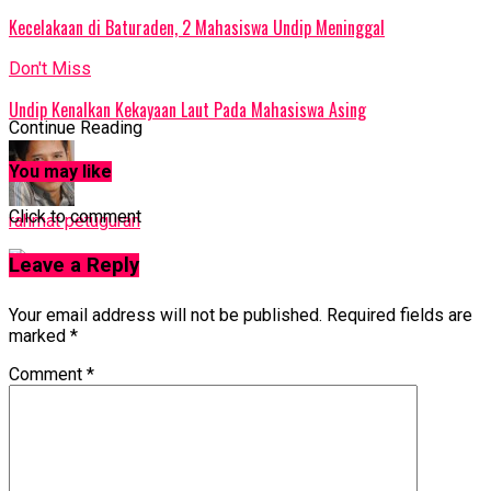
Kecelakaan di Baturaden, 2 Mahasiswa Undip Meninggal
Don't Miss
Undip Kenalkan Kekayaan Laut Pada Mahasiswa Asing
Continue Reading
You may like
Click to comment
rahmat petuguran
Leave a Reply
Your email address will not be published.
Required fields are
marked
*
Comment
*