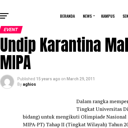
BERANDA
NEWS
KAMPUS
SE
EVENT
Undip Karantina M
MIPA
Published
15 years ago
on
March 29, 2011
By
aghios
Dalam rangka memper
Tingkat Universitas 
bidang) untuk mengikuti Olimpiade Nasiona
MIPA-PT) Tahap II (Tingkat Wilayah) Tahun 20