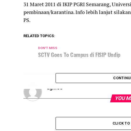
31 Maret 2011 di IKIP PGRI Semarang, Univer
pembinaan/karantina. Info lebih lanjut sila
PS.
RELATED TOPICS:
DON'T MISS
SCTV Goes To Campus di FISIP Undip
CONTINU
aghios
YOU M
CLICK T