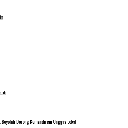
in
atih
 Boyolali Dorong Kemandirian Unggas Lokal