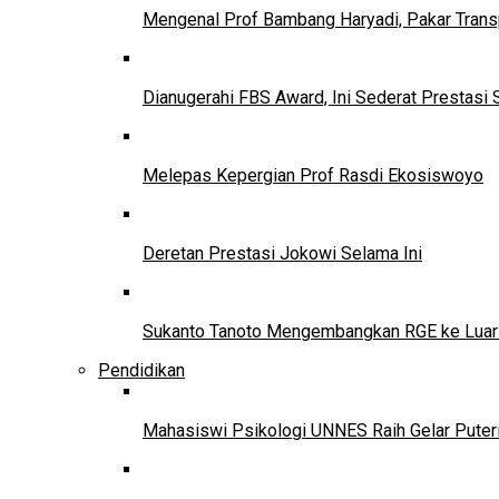
Mengenal Prof Bambang Haryadi, Pakar Trans
Dianugerahi FBS Award, Ini Sederat Prestasi 
Melepas Kepergian Prof Rasdi Ekosiswoyo
Deretan Prestasi Jokowi Selama Ini
Sukanto Tanoto Mengembangkan RGE ke Luar
Pendidikan
Mahasiswi Psikologi UNNES Raih Gelar Puter