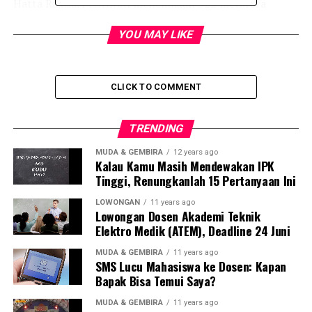
Hatta Rajasa. Pristiwati menemukan 322 metafora
dalam kampanye pemilihan presiden dan wakil presiden
YOU MAY LIKE
di berbagai surat kabar.
Berdasarkan penelitian itu Pristiwati menemukan ada
sembilan kategori semantis metafora. Adapun
CLICK TO COMMENT
berdasarkan perbandingannya, ia menemukan ada 10
kategori metafora.
TRENDING
Selain itu, Pristiwati menambahkan, dalam wacana
MUDA & GEMBIRA
12 years ago
Kalau Kamu Masih Mendewakan IPK
kampanye terdapat tujuh fungsi metafora, yaitu
Tinggi, Renungkanlah 15 Pertanyaan Ini
menyatakan sifat khas, fungsi penggantian,
menghaluskan ungkapan, fungsi penyampaian kritik,
LOWONGAN
11 years ago
Lowongan Dosen Akademi Teknik
fungsi keindahan pengungkapan, fungsi penyangatan
Elektro Medik (ATEM), Deadline 24 Juni
makna, dan fungsi mengkonkretkan pengalaman
manusia.
MUDA & GEMBIRA
11 years ago
SMS Lucu Mahasiswa ke Dosen: Kapan
Tidak sekadar jadi alat ekspresi, dalam wacana
Bapak Bisa Temui Saya?
kampanye metafora juga menjadi sarana penyampai
MUDA & GEMBIRA
11 years ago