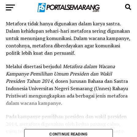
Metafora tidak hanya digunakan dalam karya sastra.
Dalam kehidupan sehari-hari metafora sering digunakan
untuk menunjang komunikasi. Dalam wacana kampanye,
contohnya, metafora diberdayakan agar komunikasi
politik lebih kuat dan persuasif.
Melalui disertasi berjudul
Metafora dalam Wacana
Kampanye Pemilihan Umum Presiden dan Wakil
Presiden Tahun 2014
, dosen Jurusan Bahasa dan Sastra
Indonesia Universitas Negeri Semarang (Unnes) Rahayu
Pristiwati mengungkapkan ada berbagai jenis metafora
dalam wacana kampanye.
Pada kampanye pemilihan presiden dan wakil presiden
2014, metafora digunakan oleh kedua pasang calon,
yaitu Joko Widodo-Jusuf Kalla dan Prabowo Subianto-
CONTINUE READING