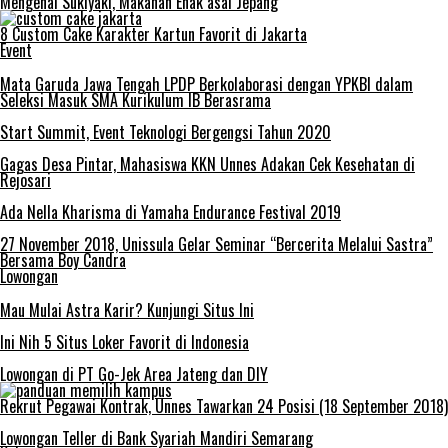
Mengenal Sukiyaki, Makanan Enak asal Jepang
8 Custom Cake Karakter Kartun Favorit di Jakarta
Event
Mata Garuda Jawa Tengah LPDP Berkolaborasi dengan YPKBI dalam
Seleksi Masuk SMA Kurikulum IB Berasrama
Start Summit, Event Teknologi Bergengsi Tahun 2020
Gagas Desa Pintar, Mahasiswa KKN Unnes Adakan Cek Kesehatan di
Rejosari
Ada Nella Kharisma di Yamaha Endurance Festival 2019
27 November 2018, Unissula Gelar Seminar “Bercerita Melalui Sastra”
Bersama Boy Candra
Lowongan
Mau Mulai Astra Karir? Kunjungi Situs Ini
Ini Nih 5 Situs Loker Favorit di Indonesia
Lowongan di PT Go-Jek Area Jateng dan DIY
Rekrut Pegawai Kontrak, Unnes Tawarkan 24 Posisi (18 September 2018)
Lowongan Teller di Bank Syariah Mandiri Semarang