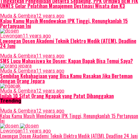
Tingkatkan Pengelolaan Deswita Sepakung, PPK Ormawa BEM FIK
UNNES Gelar Pelatihan Manajemen Destinasi Wisata dan K3
Muda & Gembira
12 years ago
Kalau Kamu Masih Mendewakan IPK Tinggi, Renungkanlah 15
Pertanyaan Ini
Lowongan
11 years ago
Lowongan Dosen Akademi Teknik Elektro Medik (ATEM), Deadline
24 Juni
Muda & Gembira
11 years ago
SMS Lucu Mahasiswa ke Dosen: Kapan Bapak Bisa Temui Saya?
Muda & Gembira
11 years ago
Sembilan Kebahagiaan yang Bisa Kamu Rasakan Jika Berteman
dengan Orang Jepara
Muda & Gembira
12 years ago
Inilah 10 Sifat Orang Ngapak yang Patut Dibanggakan
Trending
Muda & Gembira
12 years ago
Kalau Kamu Masih Mendewakan IPK Tinggi, Renungkanlah 15 Pertanyaan
Ini
Lowongan
11 years ago
Lowongan Dosen Akademi Teknik Elektro Medik (ATEM), Deadline 24 Juni