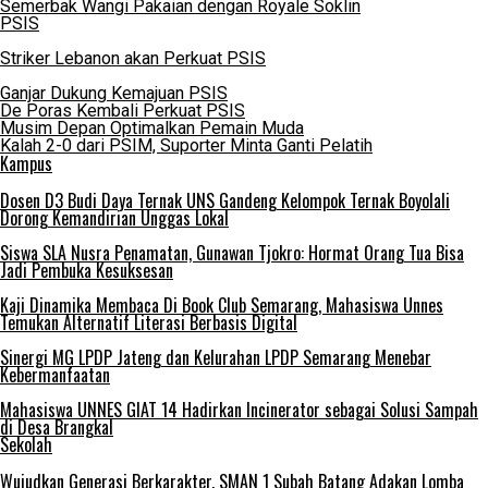
Semerbak Wangi Pakaian dengan Royale Soklin
PSIS
Striker Lebanon akan Perkuat PSIS
Ganjar Dukung Kemajuan PSIS
De Poras Kembali Perkuat PSIS
Musim Depan Optimalkan Pemain Muda
Kalah 2-0 dari PSIM, Suporter Minta Ganti Pelatih
Kampus
Dosen D3 Budi Daya Ternak UNS Gandeng Kelompok Ternak Boyolali
Dorong Kemandirian Unggas Lokal
Siswa SLA Nusra Penamatan, Gunawan Tjokro: Hormat Orang Tua Bisa
Jadi Pembuka Kesuksesan
Kaji Dinamika Membaca Di Book Club Semarang, Mahasiswa Unnes
Temukan Alternatif Literasi Berbasis Digital
Sinergi MG LPDP Jateng dan Kelurahan LPDP Semarang Menebar
Kebermanfaatan
Mahasiswa UNNES GIAT 14 Hadirkan Incinerator sebagai Solusi Sampah
di Desa Brangkal
Sekolah
Wujudkan Generasi Berkarakter, SMAN 1 Subah Batang Adakan Lomba