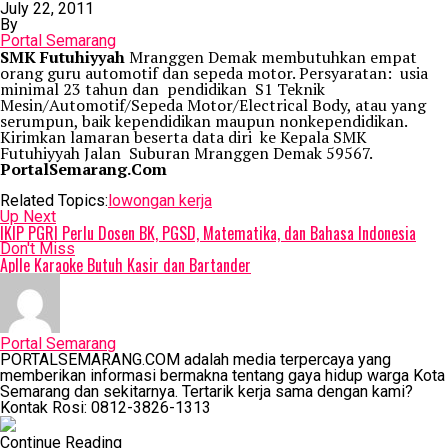
July 22, 2011
By
Portal Semarang
SMK Futuhiyyah
Mranggen Demak membutuhkan empat
orang guru automotif dan sepeda motor. Persyaratan: usia
minimal 23 tahun dan pendidikan S1 Teknik
Mesin/Automotif/Sepeda Motor/Electrical Body, atau yang
serumpun, baik kependidikan maupun nonkependidikan.
Kirimkan lamaran beserta data diri ke Kepala SMK
Futuhiyyah Jalan Suburan Mranggen Demak 59567.
PortalSemarang.Com
Related Topics:
lowongan kerja
Up Next
IKIP PGRI Perlu Dosen BK, PGSD, Matematika, dan Bahasa Indonesia
Don't Miss
Aplle Karaoke Butuh Kasir dan Bartander
Portal Semarang
PORTALSEMARANG.COM adalah media terpercaya yang
memberikan informasi bermakna tentang gaya hidup warga Kota
Semarang dan sekitarnya. Tertarik kerja sama dengan kami?
Kontak Rosi: 0812-3826-1313
Continue Reading