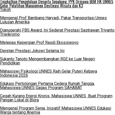
Tingkatkan Pengelolaan Deswita Sepakung, PPK Ormawa BEM FIK UNNES
Gelar Pelatihan Manajemen Destinasi Wisata dan K3
Tokoh
Mengenal Prof Bambang Haryadi, Pakar Transportasi Unnes
Lulusan Amerika
Dianugerahi FBS Award, Ini Sederat Prestasi Sastrawan Triyanto
Triwikromo
Melepas Kepergian Prof Rasdi Ekosiswoyo
Deretan Prestasi Jokowi Selama Ini
Sukanto Tanoto Mengembangkan RGE ke Luar Negeri
Pendidikan
Mahasiswi Psikologi UNNES Raih Gelar Puteri Kebaya
Indonesia 2026
Edukasi Pertolongan Pertama Cedera Rumah Tangga,
Mahasiswa UNNES Gagas Program SAHABAT
Cegah Kurang Energi Kronis, Mahasiswa UNNES Buat Program
Pangan Lokal di Blora
Mengenal Program Senja, Inisiatif Mahasiswa UNNES Edukasi
Warga tentang Anemia