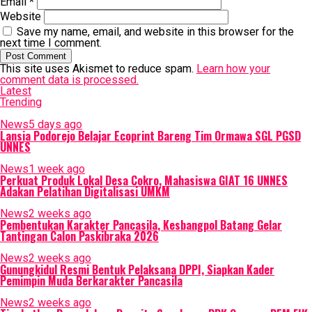
Email
*
Website
Save my name, email, and website in this browser for the
next time I comment.
This site uses Akismet to reduce spam.
Learn how your
comment data is processed.
Latest
Trending
News
5 days ago
Lansia Podorejo Belajar Ecoprint Bareng Tim Ormawa SGL PGSD
UNNES
News
1 week ago
Perkuat Produk Lokal Desa Cokro, Mahasiswa GIAT 16 UNNES
Adakan Pelatihan Digitalisasi UMKM
News
2 weeks ago
Pembentukan Karakter Pancasila, Kesbangpol Batang Gelar
Tantingan Calon Paskibraka 2026
News
2 weeks ago
Gunungkidul Resmi Bentuk Pelaksana DPPI, Siapkan Kader
Pemimpin Muda Berkarakter Pancasila
News
2 weeks ago