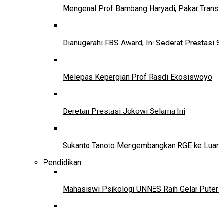
Mengenal Prof Bambang Haryadi, Pakar Trans
Dianugerahi FBS Award, Ini Sederat Prestasi 
Melepas Kepergian Prof Rasdi Ekosiswoyo
Deretan Prestasi Jokowi Selama Ini
Sukanto Tanoto Mengembangkan RGE ke Luar
Pendidikan
Mahasiswi Psikologi UNNES Raih Gelar Puter