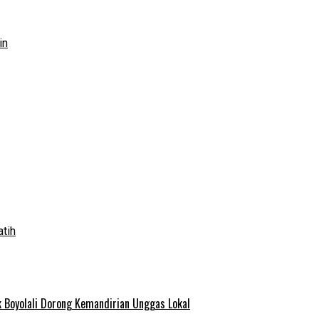
in
atih
 Boyolali Dorong Kemandirian Unggas Lokal