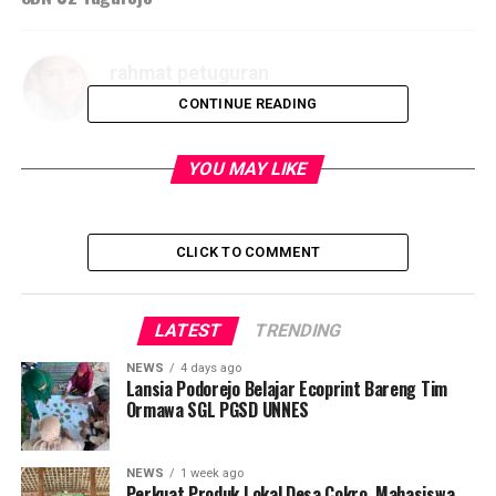
rahmat petuguran
CONTINUE READING
YOU MAY LIKE
CLICK TO COMMENT
LATEST
TRENDING
NEWS
4 days ago
Lansia Podorejo Belajar Ecoprint Bareng Tim
Ormawa SGL PGSD UNNES
NEWS
1 week ago
Perkuat Produk Lokal Desa Cokro, Mahasiswa