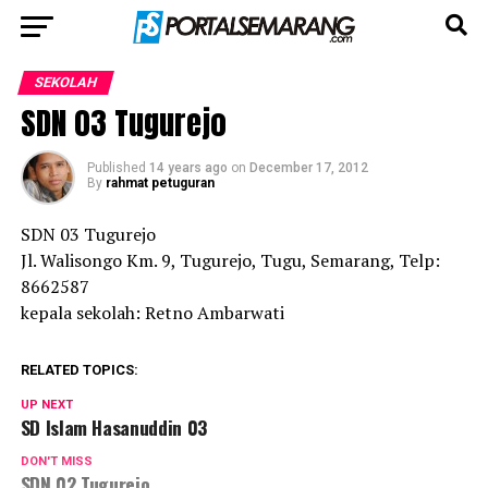
SEKOLAH
SDN 03 Tugurejo
Published
14 years ago
on
December 17, 2012
By
rahmat petuguran
SDN 03 Tugurejo
Jl. Walisongo Km. 9, Tugurejo, Tugu, Semarang, Telp:
8662587
kepala sekolah: Retno Ambarwati
RELATED TOPICS:
UP NEXT
SD Islam Hasanuddin 03
DON'T MISS
SDN 02 Tugurejo