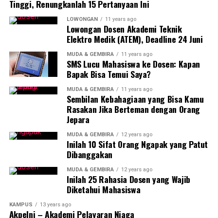
Tinggi, Renungkanlah 15 Pertanyaan Ini
LOWONGAN
11 years ago
Lowongan Dosen Akademi Teknik
Elektro Medik (ATEM), Deadline 24 Juni
MUDA & GEMBIRA
11 years ago
SMS Lucu Mahasiswa ke Dosen: Kapan
Bapak Bisa Temui Saya?
MUDA & GEMBIRA
11 years ago
Sembilan Kebahagiaan yang Bisa Kamu
Rasakan Jika Berteman dengan Orang
Jepara
MUDA & GEMBIRA
12 years ago
Inilah 10 Sifat Orang Ngapak yang Patut
Dibanggakan
MUDA & GEMBIRA
12 years ago
Inilah 25 Rahasia Dosen yang Wajib
Diketahui Mahasiswa
KAMPUS
13 years ago
Akpelni – Akademi Pelayaran Niaga