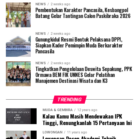
NEWS
2 weeks ago
Pembentukan Karakter Pancasila, Kesbangpol
Batang Gelar Tantingan Calon Paskibraka 2026
NEWS
2 weeks ago
Gunungkidul Resmi Bentuk Pelaksana DPPI,
Siapkan Kader Pemimpin Muda Berkarakter
Pancasila
NEWS
2 weeks ago
Tingkatkan Pengelolaan Deswita Sepakung, PPK
Ormawa BEM FIK UNNES Gelar Pelatihan
Manajemen Destinasi Wisata dan K3
TRENDING
MUDA & GEMBIRA
12 years ago
Kalau Kamu Masih Mendewakan IPK
Tinggi, Renungkanlah 15 Pertanyaan Ini
LOWONGAN
11 years ago
Lowongan Dosen Akademi Teknik