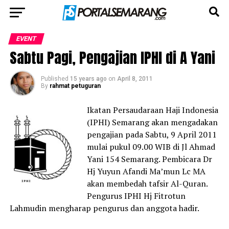
EVENT
Sabtu Pagi, Pengajian IPHI di A Yani
Published
15 years ago
on
April 8, 2011
By
rahmat petuguran
Ikatan Persaudaraan Haji Indonesia
(IPHI) Semarang akan mengadakan
pengajian pada Sabtu, 9 April 2011
mulai pukul 09.00 WIB di Jl Ahmad
Yani 154 Semarang. Pembicara Dr
Hj Yuyun Afandi Ma’mun Lc MA
akan membedah tafsir Al-Quran.
Pengurus IPHI Hj Fitrotun
Lahmudin mengharap pengurus dan anggota hadir.