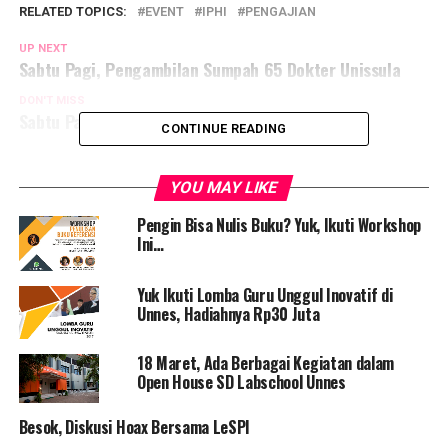
RELATED TOPICS:
EVENT
IPHI
PENGAJIAN
UP NEXT
Sabtu Pagi, Pengambilan Sumpah 65 Dokter Unissula
DON'T MISS
Sabtu Pagi, Pelatihan CIRP di Unika
CONTINUE READING
YOU MAY LIKE
rahmat petuguran
Pengin Bisa Nulis Buku? Yuk, Ikuti Workshop
Ini…
Yuk Ikuti Lomba Guru Unggul Inovatif di
Unnes, Hadiahnya Rp30 Juta
18 Maret, Ada Berbagai Kegiatan dalam
Open House SD Labschool Unnes
Besok, Diskusi Hoax Bersama LeSPI