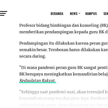
BERANDA
NEWS
KAMPUS
SE
Profesor bidang bimbingan dan konseling (B
memberikan pendampingan kepada guru BK di
Pendampingan itu dilakukan karena peran guru
semakin besar. Terobosan harus dilakukan ka
secara daring.
“Di masa pandemi peran guru BK sangat penti
BK berupaya meningkatkan kemandirian belaja
Kedaulatan Rakyat.
“Sehingga saat pandemi usai, akan terwujud 
kemandiran orang tua dan guru juga. Pandem
yaitu sekolah, guru, siswa dan orang tua haru