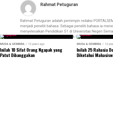
Rahmat Petuguran
Rahmat Petuguran adalah pemimpin redaksi PORTALSEMARAN
menjadi peneliti bahasa. Sebagai peneliti bahasa ia menek
menyelesaikan Pendidikan S1 di Universitas Negeri Sem
Program Doktor Bidang Linguistik Universitas Gadjah Ma
MUDA & GEMBIRA
12 years ago
MUDA & GEMBIRA
12 yea
Inilah 10 Sifat Orang Ngapak yang
Inilah 25 Rahasia D
Patut Dibanggakan
Diketahui Mahasisw