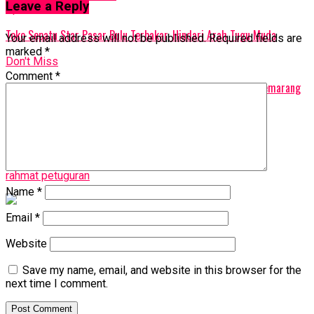
Leave a Reply
Up Next
Toko Sepatu Star Pasar Bulu Terbakar, Hindari Arah Tugu Muda
Your email address will not be published.
Required fields are
marked
*
Don't Miss
Comment
*
Bersama PT Sidomuncul dan Berlico Farma, IDI Kabupaten Semarang
Adakan Seminar Herbal
rahmat petuguran
Name
*
Email
*
Website
Save my name, email, and website in this browser for the
next time I comment.