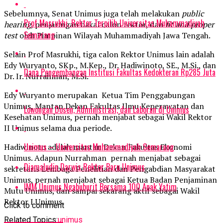
Sebelumnya, Senat Unimus juga telah melakukan
public
Prof Masrukhi, Rektor Terpilih Universitas Muhammadiyah
hearing
, penjaringan bakal calon rektor, dan
fit and proper
Semarang
test
oleh Pimpinan Wilayah Muhammadiyah Jawa Tengah.
Selain Prof Masrukhi, tiga calon Rektor Unimus lain adalah
Edy Wuryanto, SKp., M.Kep., Dr. Hadiwinoto, SE., M.Si., dan
Dana Pengembangan Institusi Fakultas Kedokteran Rp285 Juta
Dr. Ir. Nurrahman, M.Si.
Edy Wuryanto merupakan Ketua Tim Penggabungan
Unimus, Mantan Dekan Fakultas Ilmu Keperawatan dan
Lowongan Dosen, Administrasi, dan Laboran di Unimus
Kesehatan Unimus, pernah menjabat sebagai Wakil Rektor
II Unimus selama dua periode.
Unimus – Universitas Muhammadiyah Semarang
Hadiwinoto adalah mantan Dekan Fakultas Ekonomi
Unimus. Adapun Nurrahman pernah menjabat sebagai
Djamaludin Darwis Rektor Baru Unimus
sekretaris Lembaga Penelitian dan Pengabdian Masyarakat
Unimus, pernah menjabat sebagai Ketua Badan Penjaminan
IMM Unimus Ngabuburit Bersama 100 Anak Yatim
Mutu Unimus, dan sampai sekarang aktif sebagai Wakil
Rektor I Unimus.
Click to comment
Related Topics:
unimus