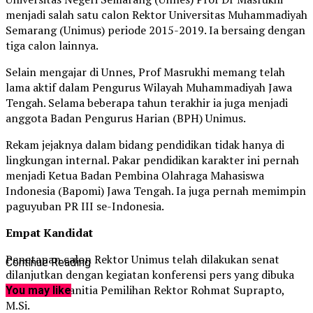
menjadi salah satu calon Rektor Universitas Muhammadiyah
Semarang (Unimus) periode 2015-2019. Ia bersaing dengan
tiga calon lainnya.
Selain mengajar di Unnes, Prof Masrukhi memang telah
lama aktif dalam Pengurus Wilayah Muhammadiyah Jawa
Tengah. Selama beberapa tahun terakhir ia juga menjadi
anggota Badan Pengurus Harian (BPH) Unimus.
Rekam jejaknya dalam bidang pendidikan tidak hanya di
lingkungan internal. Pakar pendidikan karakter ini pernah
menjadi Ketua Badan Pembina Olahraga Mahasiswa
Indonesia (Bapomi) Jawa Tengah. Ia juga pernah memimpin
paguyuban PR III se-Indonesia.
Empat Kandidat
Penetapan calon Rektor Unimus telah dilakukan senat
Continue Reading
dilanjutkan dengan kegiatan konferensi pers yang dibuka
oleh Ketua Panitia Pemilihan Rektor Rohmat Suprapto,
You may like
M.Si.