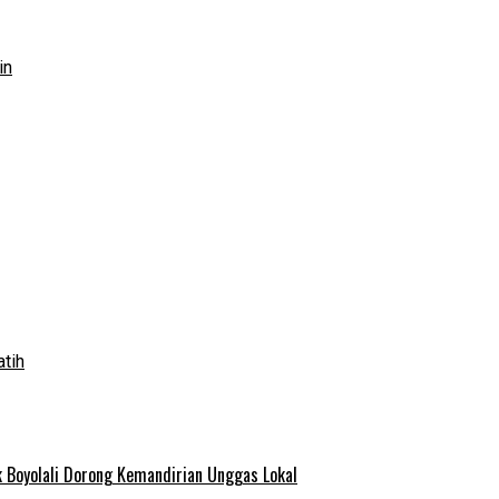
in
atih
 Boyolali Dorong Kemandirian Unggas Lokal