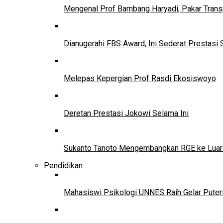
Mengenal Prof Bambang Haryadi, Pakar Trans
Dianugerahi FBS Award, Ini Sederat Prestasi 
Melepas Kepergian Prof Rasdi Ekosiswoyo
Deretan Prestasi Jokowi Selama Ini
Sukanto Tanoto Mengembangkan RGE ke Luar
Pendidikan
Mahasiswi Psikologi UNNES Raih Gelar Puter