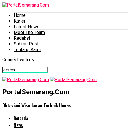
Home
Karier
Latest News
Meet The Team
Redaksi
Submit Post
Tentang Kami
Connect with us
PortalSemarang.Com
Oktaviani Wisudawan Terbaik Unnes
Beranda
News