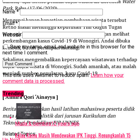
dahulu,” ujar Retno pemilik objek wisata air Lorencia
Water
Park
, Rabu (17/06/2020).
Name
*
Mengenai kapan kepastian pembukaan wisata tersebut
Email
*
Retno masih menunggu keputusan Tim Gugus Tugas
Wonogiri, Tentunya keputusan tersebut dengan melihat
Website
perkembangan kasus Covid-19 di Wonogiri. Andai dibuka
Save my name, email, and website in this browser for the
kembali, butuh persiapan matang.
next time I comment.
Sekaligus mengembalikan kepercayaan wisatawan terhadap
objek-objek wisata di Wonogiri. Sudah amankah, atau malah
menjadi sumber penularan baru Covid-19.
This site uses Akismet to reduce spam.
Learn how your
comment data is processed.
Trending
[ Almira Qori ‘Ainayya ]
Berita ini merupakan hasil latihan mahasiswa peserta didik
mata kuliah jurnalistik dari jurusan Kurikulum dan
Teknologi Pendidikan FIP UNNES.
Muda & Gembira
12 years ago
Related Topics:
Kalau Kamu Masih Mendewakan IPK Tinggi, Renungkanlah 15
Up Next