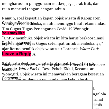
mengharuskan penggunaan masker, jaga jarak fisik, dan
rajin mencuci tangan dengan sabun.
Namun, soal kepastian kapan objek wisata di Kabupaten
Wonogiri resmi dibuka, masih menunggu hasil rekomendasi
Continue Reading
Tim Gugus Tugas Penanganan Covid-19 Wonogiri.
You may like
“Untuk membuka objek wisata ini kita harus berkoordinasi
Click to comment
juga dengan Tugas Gugus setempat untuk membukanya,”
ujar Retno pemilik objek wisata air Lorencia
Water Park
,
Leave a Reply
Rabu (17/06/2020).
Salah satu destinasi wisata terdampak Covid-19 yaitu
Your email address will not be published.
Required fields are
Lorencia
Water Park
di Desa Pokoh Kidul, Kecamatan
marked
*
Wonogiri. Objek wisata ini menawarkan beragam keseruan
Comment
*
permainan air dengan pemandangan kebun buah.
“ Sejak Covid-19 ini tidak ada pemasukan sama sekali.
Namun, terkait perawatan tetap ada. Sedangkan pengelola
lainnya yakni bersih-bersih 2 atau 3 hari sekali, karena hal
yang paling utama adalah kesehatan masyarakat terlebih