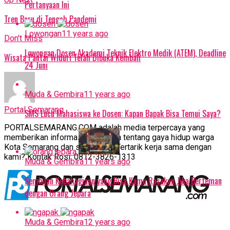
Pertanyaan Ini
Tren Baru di Tengah Pandemi
Lowongan
11 years ago
Don't Miss
Lowongan Dosen Akademi Teknik Elektro Medik (ATEM), Deadline
Wisata Pantai Widuri Telah Dibuka Kembali
24 Juni
Muda & Gembira
11 years ago
Portal Semarang
SMS Lucu Mahasiswa ke Dosen: Kapan Bapak Bisa Temui Saya?
PORTALSEMARANG.COM adalah media terpercaya yang
memberikan informasi bermakna tentang gaya hidup warga
Kota Semarang dan sekitarnya. Tertarik kerja sama dengan
kami? Kontak Rosi: 0812-3826-1313
Muda & Gembira
11 years ago
Sembilan Kebahagiaan yang Bisa Kamu Rasakan Jika Berteman
dengan Orang Jepara
Muda & Gembira
12 years ago