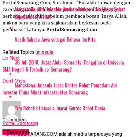
PortalSemarang.Com, Surahmat. “Bukalah tulisan dengan
Mahasiswa KKN Unissula Berikan Edukasi Pola Hidup Sehat
cara yang unik, analisis dengan sudut pandang yang
berbeda, dan akhiri sebelum pembaca bosan. Insya Allah,
kepada Masyarakat
makna baru yang kita sajikan akan berkesan pada
pembaca,” katanya.
PortalSemarang.Com
Nasib Bahasa Jawa sebagai Bahasa Ibu Kita
Related Topics:
unissula
Up Next
30 Juli 2018, Ustaz Abdul Somad Isi Pengajian di Unissula
SMA Negeri 6 Terbaik se-Semarang?
Don't Miss
Mahasiswa Unissula Juara Kontes Robot Pemadam Api
Investor China Minat Infrastruktur Semarang
Tim Robotik Unissula Juarai Kontes Robot Dunia
1 Comment
Portal Semarang
1 Comment
PORTALSEMARANG.COM adalah media terpercaya yang