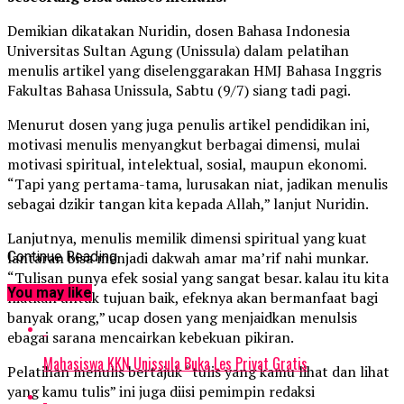
Demikian dikatakan Nuridin, dosen Bahasa Indonesia
Universitas Sultan Agung (Unissula) dalam pelatihan
menulis artikel yang diselenggarakan HMJ Bahasa Inggris
Fakultas Bahasa Unissula, Sabtu (9/7) siang tadi pagi.
Menurut dosen yang juga penulis artikel pendidikan ini,
motivasi menulis menyangkut berbagai dimensi, mulai
motivasi spiritual, intelektual, sosial, maupun ekonomi.
“Tapi yang pertama-tama, lurusakan niat, jadikan menulis
sebagai dzikir tangan kita kepada Allah,” lanjut Nuridin.
Lanjutnya, menulis memilik dimensi spiritual yang kuat
lantaran bisa menjadi dakwah amar ma’rif nahi munkar.
Continue Reading
“Tulisan punya efek sosial yang sangat besar. kalau itu kita
You may like
niatkan untuk tujuan baik, efeknya akan bermanfaat bagi
banyak orang,” ucap dosen yang menjaidkan menulsis
ebagai sarana mencairkan kebekuan pikiran.
Mahasiswa KKN Unissula Buka Les Privat Gratis
Pelatihan menulis bertajuk “tulis yang kamu lihat dan lihat
yang kamu tulis” ini juga diisi pemimpin redaksi