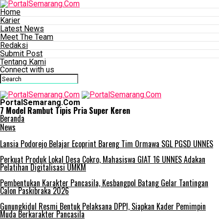
Home
Karier
Latest News
Meet The Team
Redaksi
Submit Post
Tentang Kami
Connect with us
PortalSemarang.Com
7 Model Rambut Tipis Pria Super Keren
Beranda
News
Lansia Podorejo Belajar Ecoprint Bareng Tim Ormawa SGL PGSD UNNES
Perkuat Produk Lokal Desa Cokro, Mahasiswa GIAT 16 UNNES Adakan
Pelatihan Digitalisasi UMKM
Pembentukan Karakter Pancasila, Kesbangpol Batang Gelar Tantingan
Calon Paskibraka 2026
Gunungkidul Resmi Bentuk Pelaksana DPPI, Siapkan Kader Pemimpin
Muda Berkarakter Pancasila