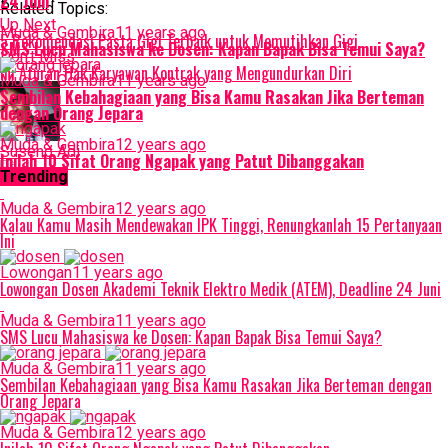
24 Juni
Related Topics:
Up Next
Muda & Gembira
11 years ago
5 Rekomendasi Pasta Gigi Terbaik untuk Memutihkan Gigi
SMS Lucu Mahasiswa ke Dosen: Kapan Bapak Bisa Temui Saya?
Don't Miss
Ini Aturan Hak Karyawan Kontrak yang Mengundurkan Diri
Muda & Gembira
11 years ago
Sembilan Kebahagiaan yang Bisa Kamu Rasakan Jika Berteman
dengan Orang Jepara
Muda & Gembira
12 years ago
Suseno Adi
Inilah 10 Sifat Orang Ngapak yang Patut Dibanggakan
Trending
Muda & Gembira
12 years ago
Kalau Kamu Masih Mendewakan IPK Tinggi, Renungkanlah 15 Pertanyaan
Ini
Lowongan
11 years ago
Lowongan Dosen Akademi Teknik Elektro Medik (ATEM), Deadline 24 Juni
Muda & Gembira
11 years ago
SMS Lucu Mahasiswa ke Dosen: Kapan Bapak Bisa Temui Saya?
Muda & Gembira
11 years ago
Sembilan Kebahagiaan yang Bisa Kamu Rasakan Jika Berteman dengan
Orang Jepara
Muda & Gembira
12 years ago