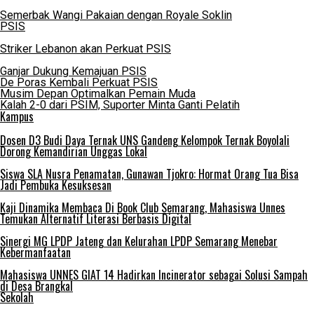
Semerbak Wangi Pakaian dengan Royale Soklin
PSIS
Striker Lebanon akan Perkuat PSIS
Ganjar Dukung Kemajuan PSIS
De Poras Kembali Perkuat PSIS
Musim Depan Optimalkan Pemain Muda
Kalah 2-0 dari PSIM, Suporter Minta Ganti Pelatih
Kampus
Dosen D3 Budi Daya Ternak UNS Gandeng Kelompok Ternak Boyolali
Dorong Kemandirian Unggas Lokal
Siswa SLA Nusra Penamatan, Gunawan Tjokro: Hormat Orang Tua Bisa
Jadi Pembuka Kesuksesan
Kaji Dinamika Membaca Di Book Club Semarang, Mahasiswa Unnes
Temukan Alternatif Literasi Berbasis Digital
Sinergi MG LPDP Jateng dan Kelurahan LPDP Semarang Menebar
Kebermanfaatan
Mahasiswa UNNES GIAT 14 Hadirkan Incinerator sebagai Solusi Sampah
di Desa Brangkal
Sekolah