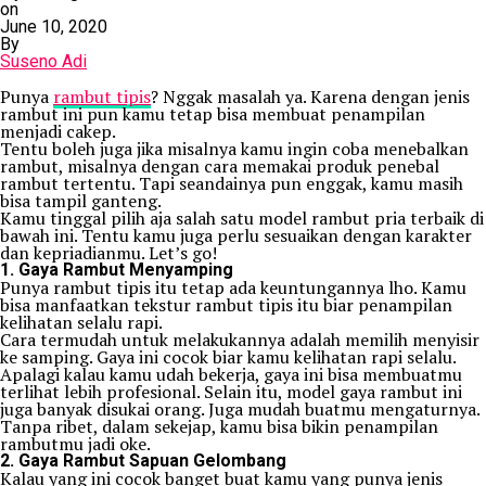
on
June 10, 2020
By
Suseno Adi
Punya
rambut tipis
? Nggak masalah ya. Karena dengan jenis
rambut ini pun kamu tetap bisa membuat penampilan
menjadi cakep.
Tentu boleh juga jika misalnya kamu ingin coba menebalkan
rambut, misalnya dengan cara memakai produk penebal
rambut tertentu. Tapi seandainya pun enggak, kamu masih
bisa tampil ganteng.
Kamu tinggal pilih aja salah satu model rambut pria terbaik di
bawah ini. Tentu kamu juga perlu sesuaikan dengan karakter
dan kepriadianmu. Let’s go!
1. Gaya Rambut Menyamping
Punya rambut tipis itu tetap ada keuntungannya lho. Kamu
bisa manfaatkan tekstur rambut tipis itu biar penampilan
kelihatan selalu rapi.
Cara termudah untuk melakukannya adalah memilih menyisir
ke samping. Gaya ini cocok biar kamu kelihatan rapi selalu.
Apalagi kalau kamu udah bekerja, gaya ini bisa membuatmu
terlihat lebih profesional. Selain itu, model gaya rambut ini
juga banyak disukai orang. Juga mudah buatmu mengaturnya.
Tanpa ribet, dalam sekejap, kamu bisa bikin penampilan
rambutmu jadi oke.
2. Gaya Rambut Sapuan Gelombang
Kalau yang ini cocok banget buat kamu yang punya jenis