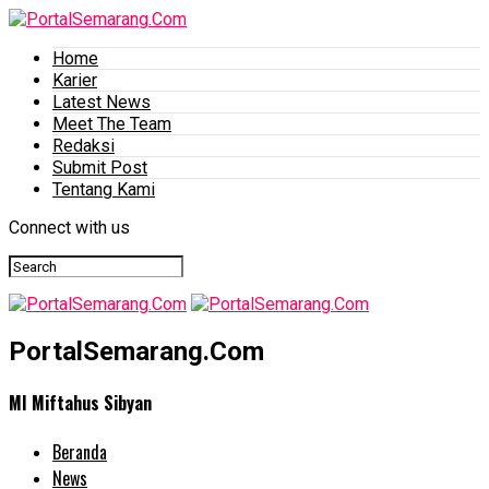
Home
Karier
Latest News
Meet The Team
Redaksi
Submit Post
Tentang Kami
Connect with us
PortalSemarang.Com
MI Miftahus Sibyan
Beranda
News