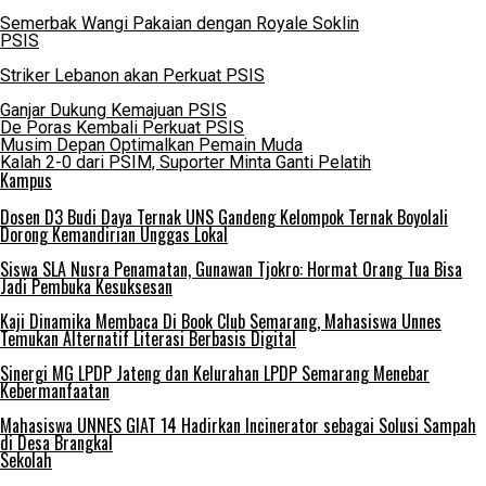
Semerbak Wangi Pakaian dengan Royale Soklin
PSIS
Striker Lebanon akan Perkuat PSIS
Ganjar Dukung Kemajuan PSIS
De Poras Kembali Perkuat PSIS
Musim Depan Optimalkan Pemain Muda
Kalah 2-0 dari PSIM, Suporter Minta Ganti Pelatih
Kampus
Dosen D3 Budi Daya Ternak UNS Gandeng Kelompok Ternak Boyolali
Dorong Kemandirian Unggas Lokal
Siswa SLA Nusra Penamatan, Gunawan Tjokro: Hormat Orang Tua Bisa
Jadi Pembuka Kesuksesan
Kaji Dinamika Membaca Di Book Club Semarang, Mahasiswa Unnes
Temukan Alternatif Literasi Berbasis Digital
Sinergi MG LPDP Jateng dan Kelurahan LPDP Semarang Menebar
Kebermanfaatan
Mahasiswa UNNES GIAT 14 Hadirkan Incinerator sebagai Solusi Sampah
di Desa Brangkal
Sekolah