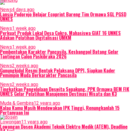
Trending
News
4 days ago
Lansia Podorejo Belajar Ecoprint Bareng Tim Ormawa SGL PGSD
UNNES
News
1 week ago
Perkuat Produk Lokal Desa Cokro, Mahasiswa GIAT 16 UNNES
Adakan Pelatihan Digitalisasi UMKM
News
1 week ago
Pembentukan Karakter Pancasila, Kesbangpol Batang Gelar
Tantingan Calon Paskibraka 2026
News
2 weeks ago
Gunungkidul Resmi Bentuk Pelaksana DPPI, Siapkan Kader
Pemimpin Muda Berkarakter Pancasila
News
2 weeks ago
Tingkatkan Pengelolaan Deswita Sepakung, PPK Ormawa BEM FIK
UNNES Gelar Pelatihan Manajemen Destinasi Wisata dan K3
Muda & Gembira
12 years ago
Kalau Kamu Masih Mendewakan IPK Tinggi, Renungkanlah 15
Pertanyaan Ini
Lowongan
11 years ago
Lowongan Dosen Akademi Teknik Elektro Medik (ATEM), Deadline