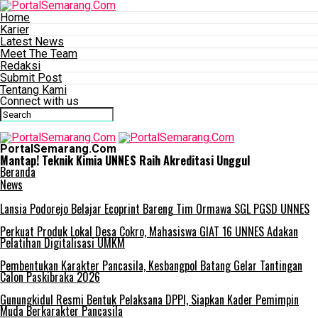
Home
Karier
Latest News
Meet The Team
Redaksi
Submit Post
Tentang Kami
Connect with us
PortalSemarang.Com
Mantap! Teknik Kimia UNNES Raih Akreditasi Unggul
Beranda
News
Lansia Podorejo Belajar Ecoprint Bareng Tim Ormawa SGL PGSD UNNES
Perkuat Produk Lokal Desa Cokro, Mahasiswa GIAT 16 UNNES Adakan
Pelatihan Digitalisasi UMKM
Pembentukan Karakter Pancasila, Kesbangpol Batang Gelar Tantingan
Calon Paskibraka 2026
Gunungkidul Resmi Bentuk Pelaksana DPPI, Siapkan Kader Pemimpin
Muda Berkarakter Pancasila