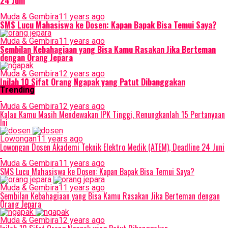
24 Juni
Muda & Gembira
11 years ago
SMS Lucu Mahasiswa ke Dosen: Kapan Bapak Bisa Temui Saya?
Muda & Gembira
11 years ago
Sembilan Kebahagiaan yang Bisa Kamu Rasakan Jika Berteman
dengan Orang Jepara
Muda & Gembira
12 years ago
Inilah 10 Sifat Orang Ngapak yang Patut Dibanggakan
Trending
Muda & Gembira
12 years ago
Kalau Kamu Masih Mendewakan IPK Tinggi, Renungkanlah 15 Pertanyaan
Ini
Lowongan
11 years ago
Lowongan Dosen Akademi Teknik Elektro Medik (ATEM), Deadline 24 Juni
Muda & Gembira
11 years ago
SMS Lucu Mahasiswa ke Dosen: Kapan Bapak Bisa Temui Saya?
Muda & Gembira
11 years ago
Sembilan Kebahagiaan yang Bisa Kamu Rasakan Jika Berteman dengan
Orang Jepara
Muda & Gembira
12 years ago