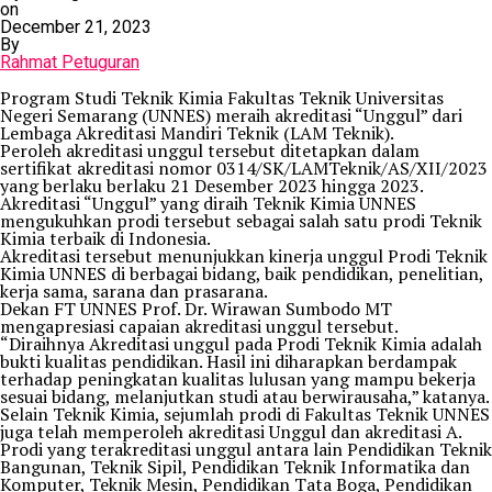
on
December 21, 2023
By
Rahmat Petuguran
Program Studi Teknik Kimia Fakultas Teknik Universitas
Negeri Semarang (UNNES) meraih akreditasi “Unggul” dari
Lembaga Akreditasi Mandiri Teknik (LAM Teknik).
Peroleh akreditasi unggul tersebut ditetapkan dalam
sertifikat akreditasi nomor 0314/SK/LAMTeknik/AS/XII/2023
yang berlaku berlaku 21 Desember 2023 hingga 2023.
Akreditasi “Unggul” yang diraih Teknik Kimia UNNES
mengukuhkan prodi tersebut sebagai salah satu prodi Teknik
Kimia terbaik di Indonesia.
Akreditasi tersebut menunjukkan kinerja unggul Prodi Teknik
Kimia UNNES di berbagai bidang, baik pendidikan, penelitian,
kerja sama, sarana dan prasarana.
Dekan FT UNNES Prof. Dr. Wirawan Sumbodo MT
mengapresiasi capaian akreditasi unggul tersebut.
“Diraihnya Akreditasi unggul pada Prodi Teknik Kimia adalah
bukti kualitas pendidikan. Hasil ini diharapkan berdampak
terhadap peningkatan kualitas lulusan yang mampu bekerja
sesuai bidang, melanjutkan studi atau berwirausaha,” katanya.
Selain Teknik Kimia, sejumlah prodi di Fakultas Teknik UNNES
juga telah memperoleh akreditasi Unggul dan akreditasi A.
Prodi yang terakreditasi unggul antara lain Pendidikan Teknik
Bangunan, Teknik Sipil, Pendidikan Teknik Informatika dan
Komputer, Teknik Mesin, Pendidikan Tata Boga, Pendidikan