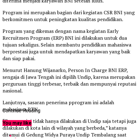
diterima menjadi karyawan BNI setelah lulus.
Program ini merupakan bagian dari kegiatan CSR BNI yang
berkomitmen untuk peningkatan kualitas pendidikan.
Program yang dikemas dengan nama kegiatan Early
Recruitmen Program (ERP) BNI ini dilakukan untuk dua
tujuan sekaligus. Selain membantu pendidikan mahasiswa
berprestasi juga untuk mendapatkan karyawan yang baik
dan siap pakai.
Menurut Hanung Wijanarko, Person In Charge BNI ERP,
sengaja di Jawa Tengah ini dipilih Undip, karena merupakan
perguruan tinggi terbesar, terbaik dan mempunyai reputasi
nasional.
Lanjutnya, sasaran penerima pprogram ini adalah
mahasiswa PTN.
Continue Reading
“Program ini tidak hanya dilakukan di Undip saja tetapi juga
You may like
dilakukan di kota lain di wilayah yang berbeda,” katanya
ditemui di Gedung Widya Puraya Undip Tembalang saat