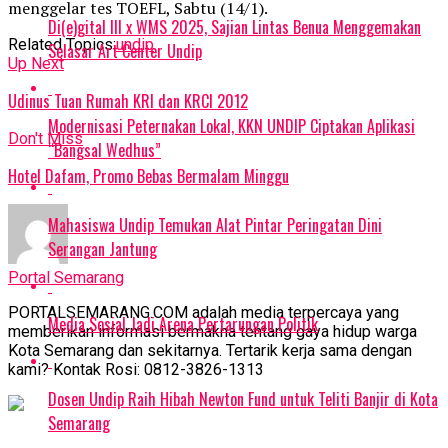
menggelar tes TOEFL, Sabtu (14/1).
Di(e)gital III x WMS 2025, Sajian Lintas Benua Menggemakan
Related Topics:
undip
Selasar Art Center Undip
Up Next
Udinus Tuan Rumah KRI dan KRCI 2012
Modernisasi Peternakan Lokal, KKN UNDIP Ciptakan Aplikasi
Don't Miss
“Bangsal Wedhus”
Hotel Dafam, Promo Bebas Bermalam Minggu
Mahasiswa Undip Temukan Alat Pintar Peringatan Dini
Serangan Jantung
Portal Semarang
PORTALSEMARANG.COM adalah media terpercaya yang
Media Sosial Jadi Arena Pertarungan Politik
memberikan informasi bermakna tentang gaya hidup warga
Kota Semarang dan sekitarnya. Tertarik kerja sama dengan
kami? Kontak Rosi: 0812-3826-1313
Dosen Undip Raih Hibah Newton Fund untuk Teliti Banjir di Kota
Semarang