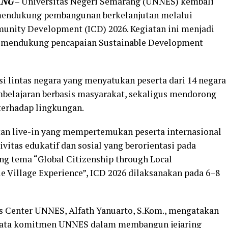
ANG
– Universitas Negeri Semarang (UNNES) kembali
ndukung pembangunan berkelanjutan melalui
unity Development (ICD) 2026. Kegiatan ini menjadi
m mendukung pencapaian Sustainable Development
i lintas negara yang menyatukan peserta dari 14 negara
belajaran berbasis masyarakat, sekaligus mendorong
 terhadap lingkungan.
tan live-in yang mempertemukan peserta internasional
vitas edukatif dan sosial yang berorientasi pada
g tema “Global Citizenship through Local
 Village Experience”, ICD 2026 dilaksanakan pada 6–8
s Center UNNES, Alfath Yanuarto, S.Kom., mengatakan
yata komitmen UNNES dalam membangun jejaring