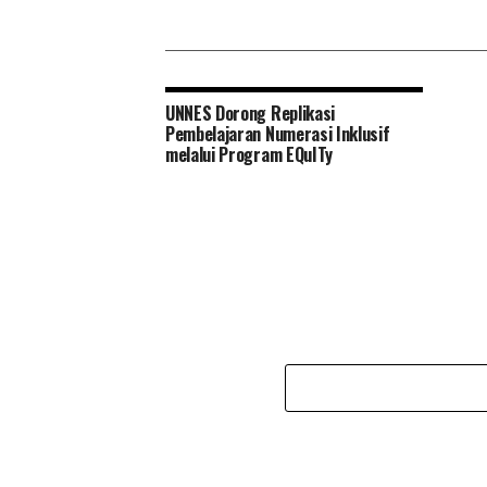
UNNES Dorong Replikasi
Pembelajaran Numerasi Inklusif
melalui Program EQuITy