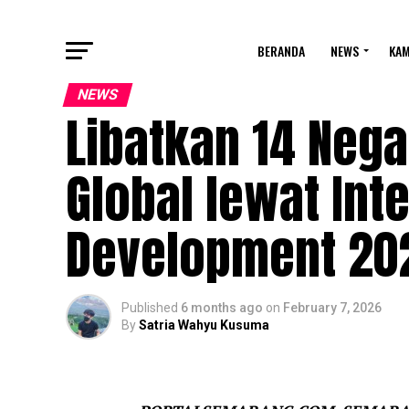
BERANDA
NEWS
KA
NEWS
Libatkan 14 Nega
Global lewat In
Development 20
Published
6 months ago
on
February 7, 2026
By
Satria Wahyu Kusuma