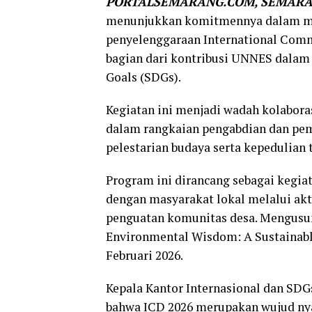
PORTALSEMARANG.COM, SEMAR
menunjukkan komitmennya dalam me
penyelenggaraan International Comm
bagian dari kontribusi UNNES dala
Goals (SDGs).
Kegiatan ini menjadi wadah kolaboras
dalam rangkaian pengabdian dan pem
pelestarian budaya serta kepedulian
Program ini dirancang sebagai kegia
dengan masyarakat lokal melalui akti
penguatan komunitas desa. Mengusun
Environmental Wisdom: A Sustainable
Februari 2026.
Kepala Kantor Internasional dan SDG
bahwa ICD 2026 merupakan wujud n