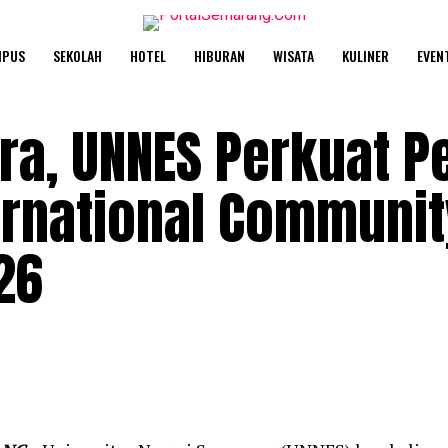
MPUS
SEKOLAH
HOTEL
HIBURAN
WISATA
KULINER
EVEN
ra, UNNES Perkuat P
ternational Communit
26