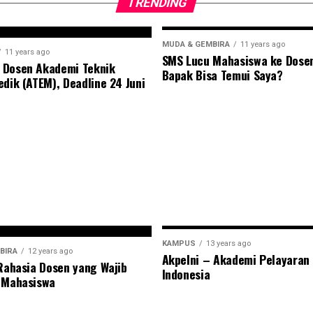
TRENDING
MUDA & GEMBIRA
11 years ago
11 years ago
SMS Lucu Mahasiswa ke Dose
 Dosen Akademi Teknik
Bapak Bisa Temui Saya?
edik (ATEM), Deadline 24 Juni
KAMPUS
13 years ago
BIRA
12 years ago
Akpelni – Akademi Pelayaran
 Rahasia Dosen yang Wajib
Indonesia
 Mahasiswa