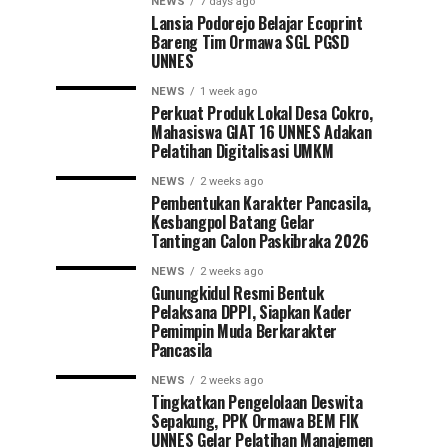
NEWS
7 days ago
Lansia Podorejo Belajar Ecoprint
Bareng Tim Ormawa SGL PGSD
UNNES
NEWS
1 week ago
Perkuat Produk Lokal Desa Cokro,
Mahasiswa GIAT 16 UNNES Adakan
Pelatihan Digitalisasi UMKM
NEWS
2 weeks ago
Pembentukan Karakter Pancasila,
Kesbangpol Batang Gelar
Tantingan Calon Paskibraka 2026
NEWS
2 weeks ago
Gunungkidul Resmi Bentuk
Pelaksana DPPI, Siapkan Kader
Pemimpin Muda Berkarakter
Pancasila
NEWS
2 weeks ago
Tingkatkan Pengelolaan Deswita
Sepakung, PPK Ormawa BEM FIK
UNNES Gelar Pelatihan Manajemen