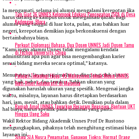
Ia mengamati, selama ini alumni mengalami kerepotan jika
Tim Giat 16 UNNES Kelompok Edukasi Pencegahan ISPA di Desa
harus datang ke kampus untuk melegalisasi ijazah. Bagi
Kadengan, Blora
alumni yang tinggal di luar kota, pulau, atau bahkan luar
negeri, kerepotan demikian juga berkonskuensi dengan
bertambahnya biaya.
Perkuat Diplomasi Bahasa, Dua Dosen UNNES Jadi Dosen Tamu
“Kami ingin alumni Unnes tidak mengalami kendala
di Fuzhou University, China
adminsitrasi apa pun agar bisa mengembangkan karier
sesuai bidang mereka secara optimal,” katanya.
Menurutnya, layanan prima harus ditopang oleh sistem
Pelajari Teknologi Hijau, 45 Mahasiswa Teknik Mesin UNNES
yang baik, sehat, dan terukur. Bahkan ukuran yang
Ikuti Riset Kolaboratif di Malaysia
digunakan haruslah ukuran yang spesifik. Mengenai jangka
waktu, misalnya, layanan harus ditetapkan berdasarkan
hari, jam, menit, atau bahkan detik. Demikian pula dalam
Rumah Amal UNNES Tawarkan Beragam Beasiswa, Bantuan UKT
hal biaya, harus spesifik pada nominal yang pasti.
Hingga Uang Saku
Wakil Rektor Bidang Akademik Unnes Prof Dr Rustono
mengungkapkan, pihaknya telah menghitung estimasi biaya
layanan ini.
Siswa SLA Nusra Penamatan, Gunawan Tjokro: Hormat Orang