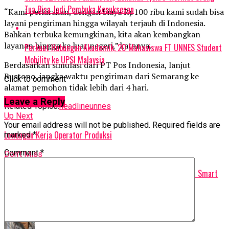
Tua Bisa Jadi Pembuka Kesuksesan
“Kami perkirakan, dengan biaya Rp100 ribu kami sudah bisa
layani pengiriman hingga wilayah terjauh di Indonesia.
Bahkan terbuka kemungkinan, kita akan kembangkan
layanan hingga ke luar negeri,” katanya.
Perkuat Hubungan Akademik, 20 Mahasiswa FT UNNES Student
Mobility ke UPSI Malaysia
Berdasarkan simulasi dari PT Pos Indonesia, lanjut
Rustono, jangka waktu pengiriman dari Semarang ke
Click to comment
alamat pemohon tidak lebih dari 4 hari.
Leave a Reply
Related Topics:
headline
unnes
Up Next
Your email address will not be published.
Required fields are
Lowongan Kerja Operator Produksi
marked
*
Comment
*
Don't Miss
Gagas Semarang Variety Of Culture, Mahasiswa Unnes Juarai Smart
City Competition