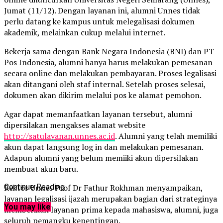
Jumat (11/12). Dengan layanan ini, alumni Unnes tidak
perlu datang ke kampus untuk melegalisasi dokumen
akademik, melainkan cukup melalui internet.
Bekerja sama dengan Bank Negara Indonesia (BNI) dan PT
Pos Indonesia, alumni hanya harus melakukan pemesanan
secara online dan melakukan pembayaran. Proses legalisasi
akan ditangani oleh staf internal. Setelah proses selesai,
dokumen akan dikirim melalui pos ke alamat pemohon.
Agar dapat memanfaatkan layanan tersebut, alumni
dipersilakan mengakses alamat website
http://satulayanan.unnes.ac.id
. Alumni yang telah memiliki
akun dapat langsung log in dan melakukan pemesanan.
Adapun alumni yang belum memiiki akun dipersilakan
membuat akun baru.
Rektor Unnes Prof Dr Fathur Rokhman menyampaikan,
Continue Reading
layanan legalisasi ijazah merupakan bagian dari strateginya
You may like
memberikan layanan prima kepada mahasiswa, alumni, juga
seluruh pemangku kepentingan.