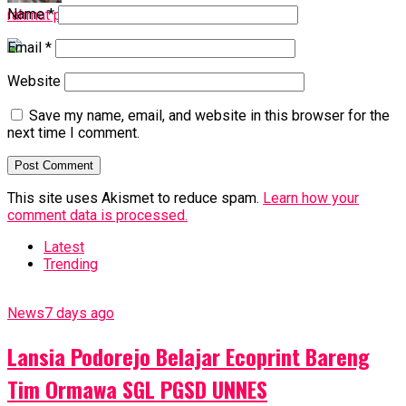
Name
*
rahmat petuguran
Email
*
Website
Save my name, email, and website in this browser for the
next time I comment.
This site uses Akismet to reduce spam.
Learn how your
comment data is processed.
Latest
Trending
News
7 days ago
Lansia Podorejo Belajar Ecoprint Bareng
Tim Ormawa SGL PGSD UNNES