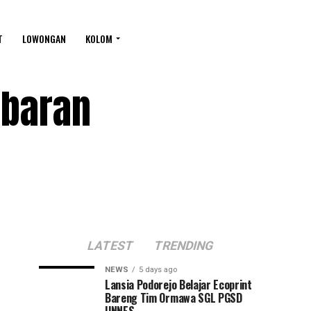
T
LOWONGAN
KOLOM
ebaran
LATEST
TRENDING
NEWS
5 days ago
Lansia Podorejo Belajar Ecoprint
Bareng Tim Ormawa SGL PGSD