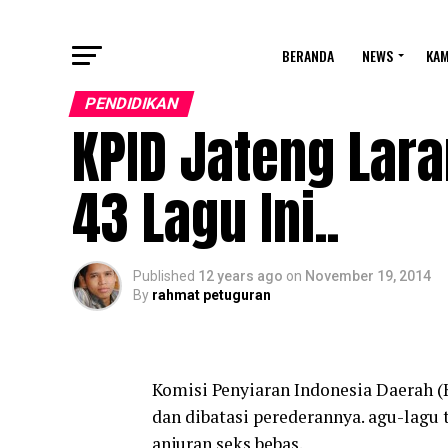
BERANDA
NEWS
KA
PENDIDIKAN
KPID Jateng Lar
43 Lagu Ini..
Published
12 years ago
on
November 19, 2014
By
rahmat petuguran
Komisi Penyiaran Indonesia Daerah (
dan dibatasi perederannya. agu-lagu
anjuran seks bebas.