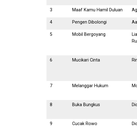
3
Maaf Kamu Hamil Duluan
Ag
4
Pengen Dibolongi
Aa
5
Mobil Bergoyang
Li
Ru
6
Mucikari Cinta
Ri
7
Melanggar Hukum
Mo
8
Buka Bungkus
Di
9
Cucak Rowo
Di