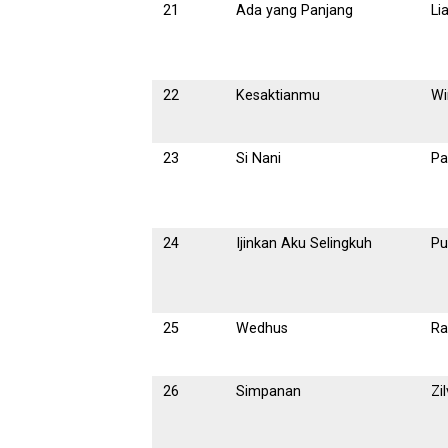
21
Ada yang Panjang
Li
22
Kesaktianmu
Wi
23
Si Nani
Pa
24
Ijinkan Aku Selingkuh
Pu
25
Wedhus
Ra
26
Simpanan
Zi