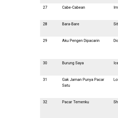
27
Cabe-Cabean
I
28
Bara-Bare
Si
29
Aku Pengen Dipacarin
Di
30
Burung Saya
Ic
31
Gak Jaman Punya Pacar
Lo
Satu
32
Pacar Temenku
Sh