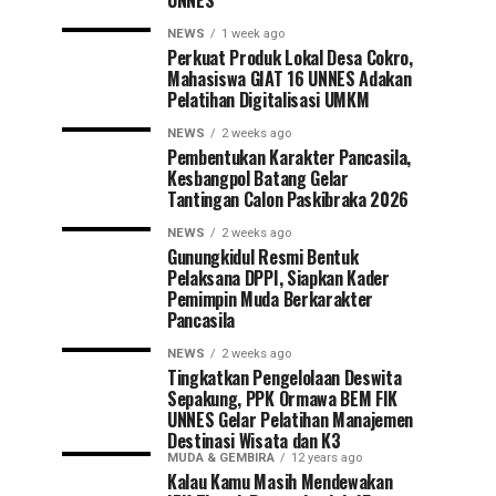
UNNES
NEWS
1 week ago
Perkuat Produk Lokal Desa Cokro,
Mahasiswa GIAT 16 UNNES Adakan
Pelatihan Digitalisasi UMKM
NEWS
2 weeks ago
Pembentukan Karakter Pancasila,
Kesbangpol Batang Gelar
Tantingan Calon Paskibraka 2026
NEWS
2 weeks ago
Gunungkidul Resmi Bentuk
Pelaksana DPPI, Siapkan Kader
Pemimpin Muda Berkarakter
Pancasila
NEWS
2 weeks ago
Tingkatkan Pengelolaan Deswita
Sepakung, PPK Ormawa BEM FIK
UNNES Gelar Pelatihan Manajemen
Destinasi Wisata dan K3
MUDA & GEMBIRA
12 years ago
Kalau Kamu Masih Mendewakan