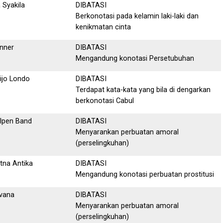
a Syakila
DIBATASI
Berkonotasi pada kelamin laki-laki dan
kenikmatan cinta
nner
DIBATASI
Mengandung konotasi Persetubuhan
ijo Londo
DIBATASI
Terdapat kata-kata yang bila di dengarkan
berkonotasi Cabul
lpen Band
DIBATASI
Menyarankan perbuatan amoral
(perselingkuhan)
tna Antika
DIBATASI
Mengandung konotasi perbuatan prostitusi
lvana
DIBATASI
Menyarankan perbuatan amoral
(perselingkuhan)