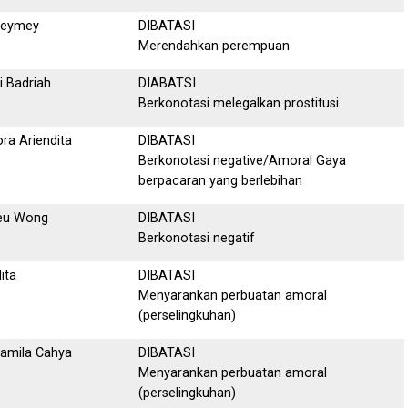
meymey
DIBATASI
Merendahkan perempuan
ti Badriah
DIABATSI
Berkonotasi melegalkan prostitusi
ora Ariendita
DIBATASI
Berkonotasi negative/Amoral Gaya
berpacaran yang berlebihan
eu Wong
DIBATASI
Berkonotasi negatif
lita
DIBATASI
Menyarankan perbuatan amoral
(perselingkuhan)
amila Cahya
DIBATASI
Menyarankan perbuatan amoral
(perselingkuhan)