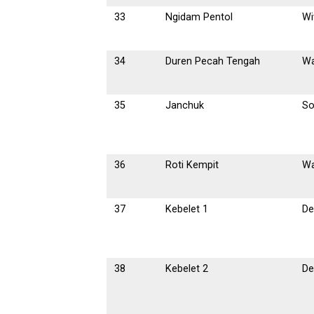
33
Ngidam Pentol
Wi
34
Duren Pecah Tengah
W
35
Janchuk
So
36
Roti Kempit
W
37
Kebelet 1
De
38
Kebelet 2
De