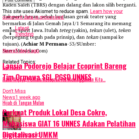
Raden Saleh (TBRS) dengan dalang dan lakon silih berganti.
This site uses Akismet to reduce spam.
Learn how your
Tak perlu heran, sebab landasan gerak teater yang
comment data is processed.
bermarkas di Jalan Gemah Jaya I/1 Semarang itu memang
Latest
empat spirit Jawa. Itulah
teteg
(yakin),
tekun
(ulet),
teken
Trending
(berpegang teguh pada prinsip), dan
tekan
(sampai ke
tujuan). (
Achiar M Permana
-53/SUmber:
SuaraMerdeka.Com)
News
5 days ago
Related Topics:
Lansia Podorejo Belajar Ecoprint Bareng
Up Next
Tim Ormawa SGL PGSD UNNES
Ranu Wijaya, Pemain Ketoprak Itu Meninggalkan Kita…
Don't Miss
News
1 week ago
Hijab di Tangan Mulan
Perkuat Produk Lokal Desa Cokro,
Mahasiswa GIAT 16 UNNES Adakan Pelatihan
Digitalisasi UMKM
rahmat petuguran