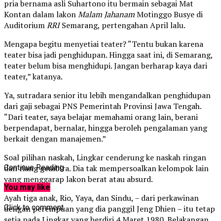
pria bernama asli Suhartono itu bermain sebagai Mat
Kontan dalam lakon
Malam Jahanam
Motinggo Busye di
Auditorium
RRI
Semarang, pertengahan April lalu.
Mengapa begitu menyetiai teater? “Tentu bukan karena
teater bisa jadi penghidupan. Hingga saat ini, di Semarang,
teater belum bisa menghidupi. Jangan berharap kaya dari
teater,” katanya.
Ya, sutradara senior itu lebih mengandalkan penghidupan
dari gaji sebagai PNS Pemerintah Provinsi Jawa Tengah.
“Dari teater, saya belajar memahami orang lain, berani
berpendapat, bernalar, hingga beroleh pengalaman yang
berkait dengan manajemen.”
Soal pilihan naskah, Lingkar cenderung ke naskah ringan
dan riang gembira. Dia tak mempersoalkan kelompok lain
Continue Reading
yang menggarap lakon berat atau absurd.
You may like
Ayah tiga anak, Rio, Yaya, dan Sindu, – dari perkawinan
Click to comment
dengan perempuan yang dia panggil Jeng Dhien – itu tetap
setia pada Lingkar yang berdiri 4 Maret 1980. Belakangan,